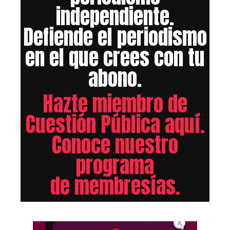
independiente.
Defiende el periodismo
en el que crees con tu
abono.
Hazte miembro de
Cuestión Pública aquí.
Conoce nuestro
programa
de membresías.