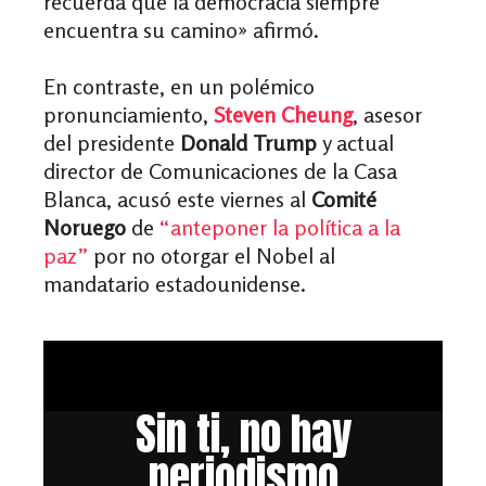
recuerda que la democracia siempre
encuentra su camino» afirmó.
En contraste, en un polémico
pronunciamiento,
Steven Cheung
, asesor
del presidente
Donald Trump
y actual
director de Comunicaciones de la Casa
Blanca, acusó este viernes al
Comité
Noruego
de
“anteponer la política a la
paz”
por no otorgar el Nobel al
mandatario estadounidense.
Sin ti, no hay
periodismo