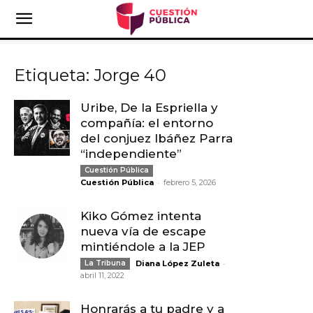
Etiqueta: Jorge 40
Uribe, De la Espriella y
compañía: el entorno
del conjuez Ibáñez Parra
“independiente”
Cuestión Pública
-
Cuestión Pública
febrero 5, 2026
Kiko Gómez intenta
nueva vía de escape
mintiéndole a la JEP
-
La Tribuna
Diana López Zuleta
abril 11, 2022
Honrarás a tu padre y a