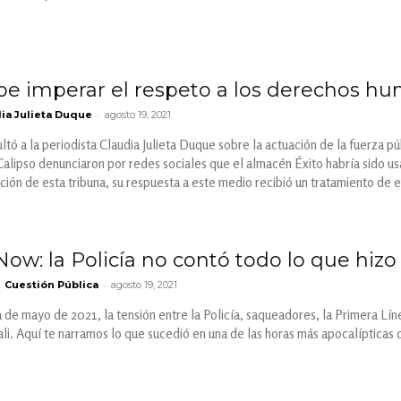
e imperar el respeto a los derechos h
-
ia Julieta Duque
agosto 19, 2021
ltó a la periodista Claudia Julieta Duque sobre la actuación de la fuerza p
Calipso denunciaron por redes sociales que el almacén Éxito habría sido u
cación de esta tribuna, su respuesta a este medio recibió un tratamiento de 
ow: la Policía no contó todo lo que hizo
-
Cuestión Pública
agosto 19, 2021
 de mayo de 2021, la tensión entre la Policía, saqueadores, la Primera Líne
ali. Aquí te narramos lo que sucedió en una de las horas más apocalípticas 