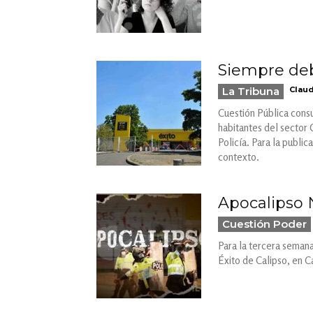
Siempre deb
La Tribuna
Claud
Cuestión Pública consu
habitantes del sector 
Policía. Para la publi
contexto.
Apocalipso N
Cuestión Poder
Para la tercera semana
Éxito de Calipso, en C