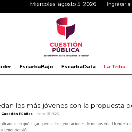
miércoles, agosto 5, 2026
Ingresar a
oder
EscarbaBajo
EscarbaData
La Tribu
Cuestión
an los más jóvenes con la propuesta d
-
Cuestión Pública
marzo 31, 2023
Pública
xplicamos en qué lugar quedan las generaciones de menos edad frente a su
 a tener pensión.