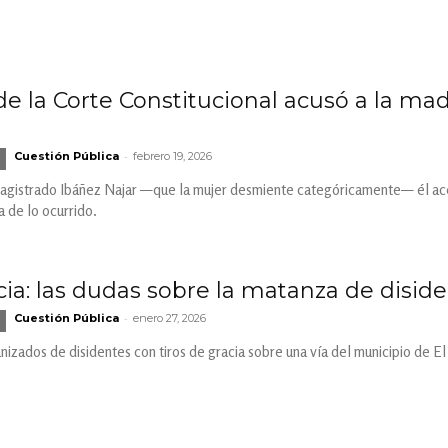
de la Corte Constitucional acusó a la m
-
Cuestión Pública
febrero 19, 2026
magistrado Ibáñez Najar —que la mujer desmiente categóricamente— él acep
a de lo ocurrido.
cia: las dudas sobre la matanza de disid
-
Cuestión Pública
enero 27, 2026
izados de disidentes con tiros de gracia sobre una vía del municipio de E