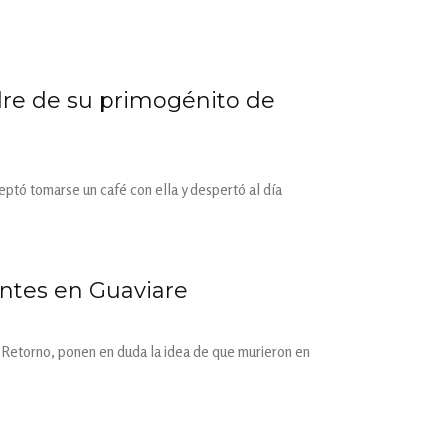
adre de su primogénito de
tó tomarse un café con ella y despertó al día
entes en Guaviare
l Retorno, ponen en duda la idea de que murieron en