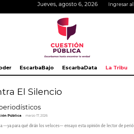
jueves, agosto 6, 2026
Ingresar a
oder
EscarbaBajo
EscarbaData
La Tribu
Cuestión
tra El Silencio
periodísticos
-
ión Pública
marzo 17, 2026
Pública
a —ya para qué dirán los veloces— ensayo esta opinión de lector de periódi