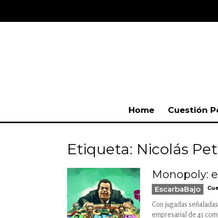
Home
Cuestión P
Etiqueta: Nicolás Pet
Monopoly: el
EscarbaBajo
Cue
Con jugadas señaladas 
empresarial de 45 com