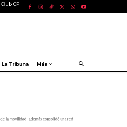
l Club CP
La Tribuna
Más
 de la movilidad; además consolidó una red