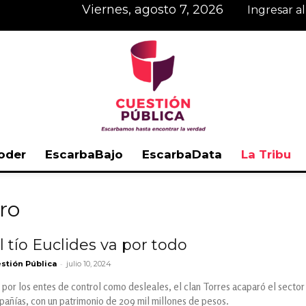
viernes, agosto 7, 2026
Ingresar a
oder
EscarbaBajo
EscarbaData
La Tribu
Cuestión
ro
 tío Euclides va por todo
-
stión Pública
julio 10, 2024
Pública
por los entes de control como desleales, el clan Torres acaparó el sector
pañías, con un patrimonio de 209 mil millones de pesos.