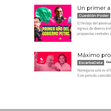
Un primer a
Cuestión Poder
El festejo del anivers
ingreso de dineros irr
propuestas centrales 
Máximo prove
EscarbaData
Cue
Noriega no solo es el 
Este periodo coincidi