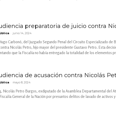
diencia preparatoria de juicio contra Ni
-
ública
junio 14, 2024
z Hugo Carbonó, del Juzgado Segundo Penal del Circuito Especializado de B
 contra Nicolás Petro, hijo mayor del presidente Gustavo Petro. Esta decisió
tando que la Fiscalía no había entregado la totalidad de los elementos p
udiencia de acusación contra Nicolás Pe
-
ública
mayo 8, 2024
4, Nicolás Petro Burgos, exdiputado de la Asamblea Departamental del Atl
 Fiscalía General de la Nación por presuntos delitos de lavado de activos y 