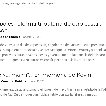
cos siguen jugando del lado del negocio.
o es reforma tributaria de otro costal:
on...
-
stión Pública
agosto 12, 2022
de 2022, a un día de su posesión, el gobierno de Gustavo Petro presentó u
s. Aunque en redes sociales se hizo viral que la reforma era muy parecida 
 protestas durante varios meses y eventualmente la renuncia del ministro 
contró que existen puntos en común pero son más las diferencias.
elva, mami”… En memoria de Kevin
-
Cuestión Pública
mayo 18, 2021
Jiménez, de 22 años, murió el lunes 3 de mayo tras la arremetida de la Pol
0 de Cali (Siloé). Cuestión Pública habló con sus familiares y amigos.