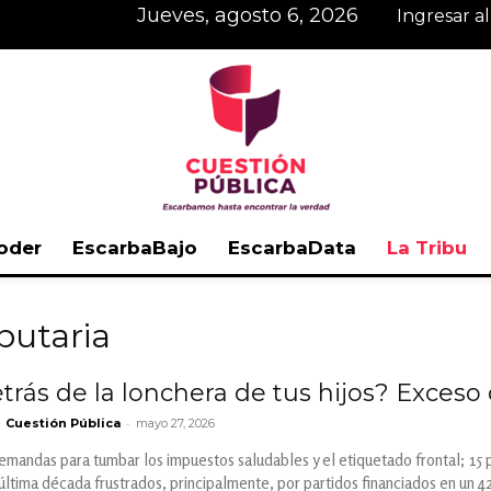
jueves, agosto 6, 2026
Ingresar a
oder
EscarbaBajo
EscarbaData
La Tribu
Cuestión
butaria
rás de la lonchera de tus hijos? Exceso d
-
Cuestión Pública
mayo 27, 2026
Pública
emandas para tumbar los impuestos saludables y el etiquetado frontal; 15 
última década frustrados, principalmente, por partidos financiados en un 42