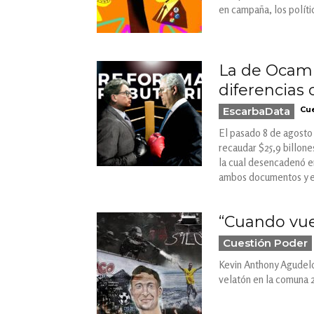
en campaña, los políti
La de Ocamp
diferencias c
EscarbaData
Cue
El pasado 8 de agosto 
recaudar $25,9 billone
la cual desencadenó en
ambos documentos y en
“Cuando vu
Cuestión Poder
Kevin Anthony Agudelo 
velatón en la comuna 2