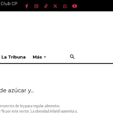
l Club CP
La Tribuna
Más
e azúcar y...
proyectos de ley para regular alimentos
 % por este sector. La obesidad infantil aumenta y,