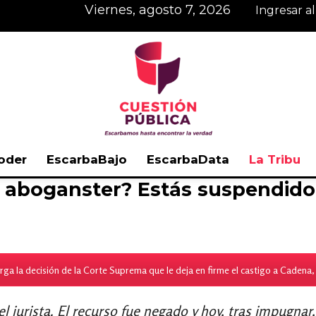
viernes, agosto 7, 2026
Ingresar a
oder
EscarbaBajo
EscarbaData
La Tribu
 aboganster? Estás suspendido, 
Cuestión
ga la decisión de la Corte Suprema que le deja en firme el castigo a Cadena, 
Pública
el jurista. El recurso fue negado y hoy, tras impugnar