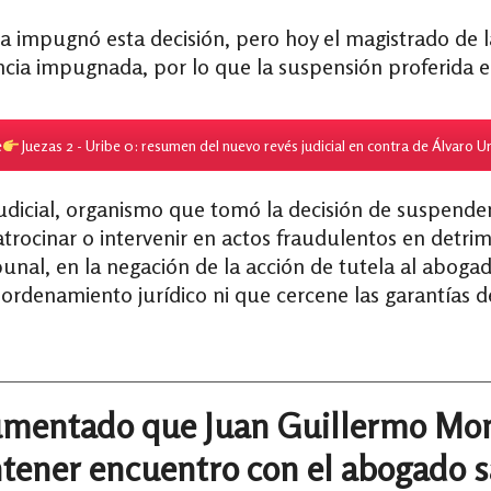
 impugnó esta decisión, pero hoy el magistrado de 
encia impugnada, por lo que la suspensión proferida 
e
Juezas 2 - Uribe 0: resumen del nuevo revés judicial en contra de Álvaro U
udicial, organismo que tomó la decisión de suspender
atrocinar o intervenir en actos fraudulentos en detri
bunal, en la negación de la acción de tutela al abog
 ordenamiento jurídico ni que cercene las garantías 
umentado que Juan Guillermo Mon
tener encuentro con el abogado 