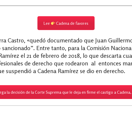
Lee
Cadena de favores
rra Castro, «quedó documentado que Juan Guillermo
ancionado”. Entre tanto, para la Comisión Nacional 
Ramírez el 21 de febrero de 2018, lo que descarta cu
fesionales de derecho que rodearon al entonces mand
 que suspendió a Cadena Ramírez se dio en derecho.
ga la decisión de la Corte Suprema que le deja en firme el castigo a Cadena, 