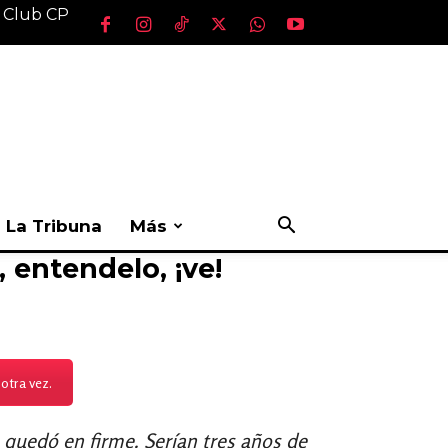
l Club CP
La Tribuna
Más
entendelo, ¡ve!
otra vez.
, quedó en firme. Serían tres años de