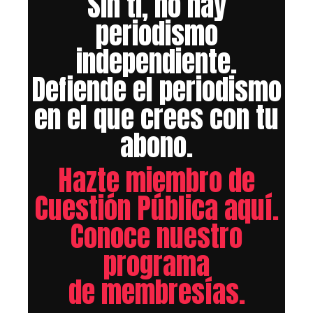
Sin ti, no hay
periodismo
independiente.
Defiende el periodismo
en el que crees con tu
abono.
Hazte miembro de
Cuestión Pública aquí.
Conoce nuestro
programa
de membresías.