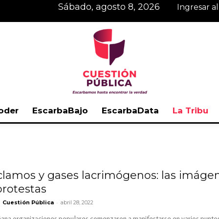
sábado, agosto 8, 2026
Ingresar a
oder
EscarbaBajo
EscarbaData
La Tribu
Cuestión
clamos y gases lacrimógenos: las imáge
protestas
Pública
-
Cuestión Pública
abril 28, 2022
ana organizaciones populares comenzaron a manifestarse en varios puntos