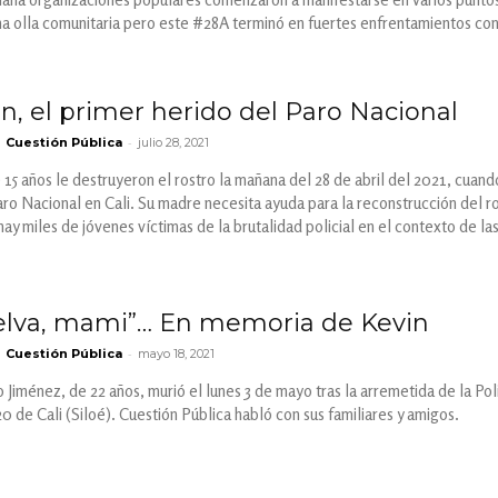
na olla comunitaria pero este #28A terminó en fuertes enfrentamientos co
n, el primer herido del Paro Nacional
-
Cuestión Pública
julio 28, 2021
15 años le destruyeron el rostro la mañana del 28 de abril del 2021, cua
ro Nacional en Cali. Su madre necesita ayuda para la reconstrucción del ro
ay miles de jóvenes víctimas de la brutalidad policial en el contexto de la
elva, mami”… En memoria de Kevin
-
Cuestión Pública
mayo 18, 2021
Jiménez, de 22 años, murió el lunes 3 de mayo tras la arremetida de la Pol
0 de Cali (Siloé). Cuestión Pública habló con sus familiares y amigos.