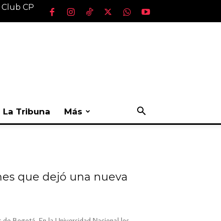
l Club CP
La Tribuna
Más
nes que dejó una nueva
 de Bogotá. En la Universidad Nacional los