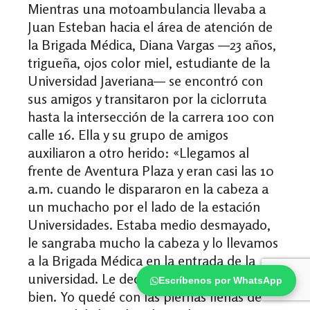
Mientras una motoambulancia llevaba a
Juan Esteban hacia el área de atención de
la Brigada Médica, Diana Vargas
—
23 años,
trigueña, ojos color miel, estudiante de la
Universidad Javeriana
—
se encontró con
sus amigos y transitaron por la ciclorruta
hasta la intersección de la carrera 100 con
calle 16. Ella y su grupo de amigos
auxiliaron a otro herido:
«
Llegamos al
frente de Aventura Plaza y eran casi las 10
a.m. cuando le dispararon en la cabeza a
un muchacho por el lado de la estación
Universidades. Estaba medio desmayado,
le sangraba mucho la cabeza y lo llevamos
a la Brigada Médica en la entrada de la
universidad. Le decíamos que iba a estar
Escríbenos por WhatsApp
bien. Yo quedé con las piernas llenas de