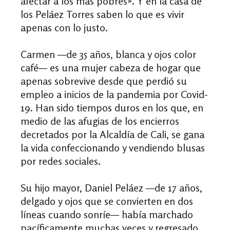
afectar a los más pobres
»
. Y en la casa de
los Peláez Torres saben lo que es vivir
apenas con lo justo.
Carmen
—de
35 años, blanca y ojos color
café
—
es una mujer cabeza de hogar que
apenas sobrevive desde que perdió su
empleo a inicios de la pandemia por Covid-
19. Han sido tiempos duros en los que, en
medio de las afugias de los encierros
decretados por la Alcaldía de Cali, se gana
la vida confeccionando y vendiendo blusas
por redes sociales.
Su hijo mayor, Daniel Peláez
—de
17 años,
delgado y ojos que se convierten en dos
líneas cuando sonríe
—
había marchado
pacíficamente muchas veces y regresado