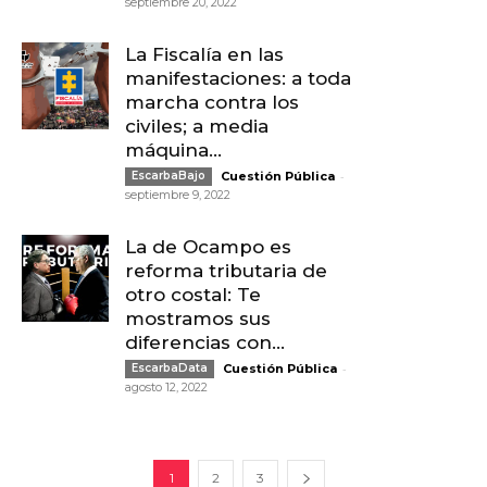
septiembre 20, 2022
La Fiscalía en las
manifestaciones: a toda
marcha contra los
civiles; a media
máquina...
-
EscarbaBajo
Cuestión Pública
septiembre 9, 2022
La de Ocampo es
reforma tributaria de
otro costal: Te
mostramos sus
diferencias con...
-
EscarbaData
Cuestión Pública
agosto 12, 2022
1
2
3