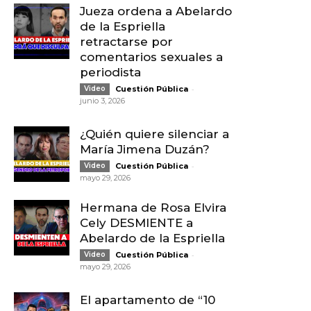
Jueza ordena a Abelardo
de la Espriella
retractarse por
comentarios sexuales a
periodista
-
Video
Cuestión Pública
junio 3, 2026
¿Quién quiere silenciar a
María Jimena Duzán?
-
Video
Cuestión Pública
mayo 29, 2026
Hermana de Rosa Elvira
Cely DESMIENTE a
Abelardo de la Espriella
-
Video
Cuestión Pública
mayo 29, 2026
El apartamento de “10