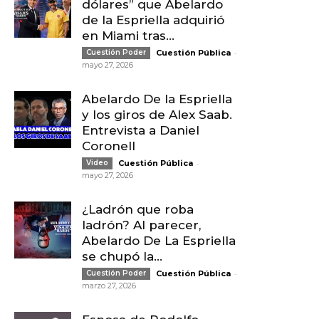
dólares” que Abelardo
de la Espriella adquirió
en Miami tras...
-
Cuestión Poder
Cuestión Pública
mayo 27, 2026
Abelardo De la Espriella
y los giros de Alex Saab.
Entrevista a Daniel
Coronell
-
Video
Cuestión Pública
mayo 27, 2026
¿Ladrón que roba
ladrón? Al parecer,
Abelardo De La Espriella
se chupó la...
-
Cuestión Poder
Cuestión Pública
marzo 27, 2026