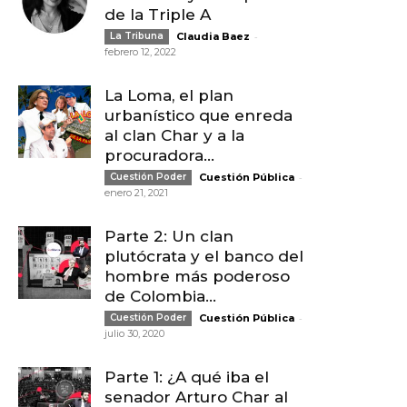
de la Triple A
-
La Tribuna
Claudia Baez
febrero 12, 2022
La Loma, el plan
urbanístico que enreda
al clan Char y a la
procuradora...
-
Cuestión Poder
Cuestión Pública
enero 21, 2021
Parte 2: Un clan
plutócrata y el banco del
hombre más poderoso
de Colombia...
-
Cuestión Poder
Cuestión Pública
julio 30, 2020
Parte 1: ¿A qué iba el
senador Arturo Char al