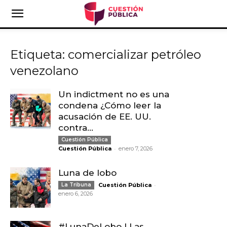
Etiqueta: comercializar petróleo
venezolano
Un indictment no es una
condena ¿Cómo leer la
acusación de EE. UU.
contra...
Cuestión Pública
-
Cuestión Pública
enero 7, 2026
Luna de lobo
-
La Tribuna
Cuestión Pública
enero 6, 2026
#LunaDeLobo | Las