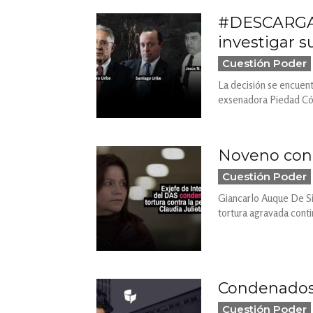
#DESCARGA I
investigar su.
Cuestión Poder
La decisión se encuent
exsenadora Piedad Córd
Noveno cond
Cuestión Poder
Giancarlo Auque De Sil
tortura agravada conti
Condenados 
Cuestión Poder