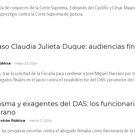
la de conjueces de la Corte Suprema, Edmundo del Castillo y César Maurici
sprestigio contra la Corte Suprema de Justicia.
so Claudia Julieta Duque: audiencias fina
-
ública
mayo 23, 2024
 tras la solicitud de la Fiscalía para condenar a José Miguel Narváez por to
gatos finales en el juicio contra el exsubdirector del DAS y promotor del 
sma y exagentes del DAS: los funcionari
arano
-
stión Pública
marzo 11, 2024
e las pesquisas secretas contra el abogado firmaba como funcionaria de la 