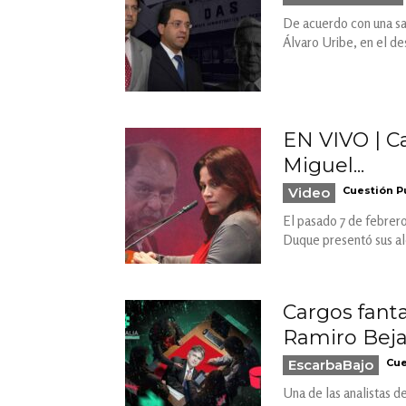
De acuerdo con una sa
Álvaro Uribe, en el de
EN VIVO | Ca
Miguel...
Video
Cuestión P
El pasado 7 de febrero,
Duque presentó sus ale
Cargos fanta
Ramiro Bej
EscarbaBajo
Cue
Una de las analistas d