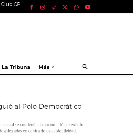
l Club CP
La Tribuna
Más
iguió al Polo Democrático
n la cual se condenó a la nación —léase extinto
desplegadas en contra de esa colectividad.