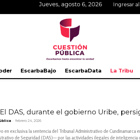
jueves, agosto 6, 2026
Ingresar a
oder
EscarbaBajo
EscarbaData
La Tribu
Cuestión
El DAS, durante el gobierno Uribe, pers
-
ública
febrero 24, 2026
Pública
o en exclusiva la sentencia del Tribunal Administrativo de Cundinamarca e
rativo de Seguridad (DAS)— por las actividades ilegales de inteligencia 