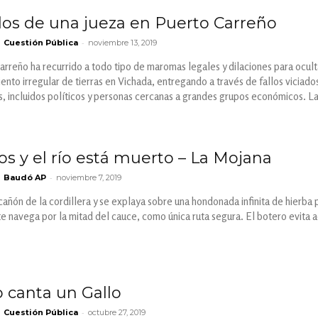
os de una jueza en Puerto Carreño
-
Cuestión Pública
noviembre 13, 2019
arreño ha recurrido a todo tipo de maromas legales y dilaciones para ocul
iento irregular de tierras en Vichada, entregando a través de fallos viciado
, incluidos políticos y personas cercanas a grandes grupos económicos. La
s y el río está muerto – La Mojana
-
Baudó AP
noviembre 7, 2019
añón de la cordillera y se explaya sobre una hondonada infinita de hierba p
 navega por la mitad del cauce, como única ruta segura. El botero evita ac
o canta un Gallo
-
Cuestión Pública
octubre 27, 2019