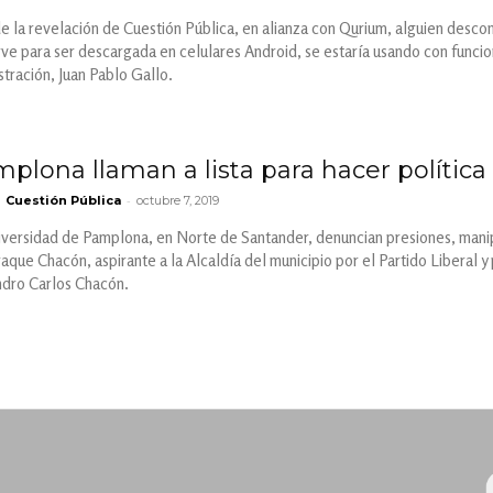
 la revelación de Cuestión Pública, en alianza con Qurium, alguien descon
rve para ser descargada en celulares Android, se estaría usando con funcion
istración, Juan Pablo Gallo.
plona llaman a lista para hacer política
-
Cuestión Pública
octubre 7, 2019
iversidad de Pamplona, en Norte de Santander, denuncian presiones, manipu
ue Chacón, aspirante a la Alcaldía del municipio por el Partido Liberal 
ndro Carlos Chacón.