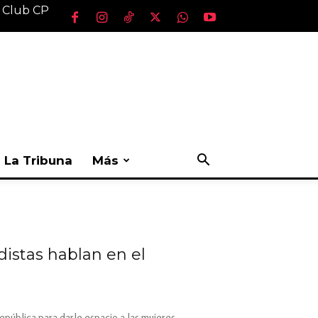
l Club CP
La Tribuna
Más
distas hablan en el
República para darle espacio a las mujeres