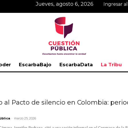
jueves, agosto 6, 2026
Ingresar a
oder
EscarbaBajo
EscarbaData
La Tribu
Cuestión
 al Pacto de silencio en Colombia: perio
Pública
-
ública
marzo 25, 2026
Cámara, Jennifer Pedraza, citó a una sesión informal en el Congreso de la 