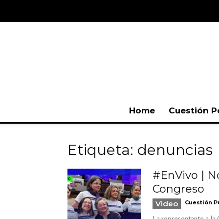
Home
Cuestión P
Etiqueta: denuncias
#EnVivo | No
Congreso
Video
Cuestión P
La representante a la 