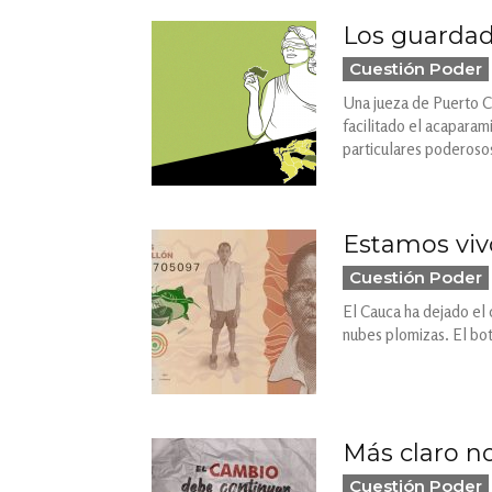
Los guardad
Cuestión Poder
Una jueza de Puerto C
facilitado el acaparam
particulares poderosos
Estamos vivo
Cuestión Poder
El Cauca ha dejado el c
nubes plomizas. El bote
Más claro n
Cuestión Poder