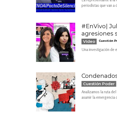
periodistas que van a 
#EnVivo| Jul
agresiones 
Video
Cuestión P
Una investigación de e
Condenados a
Cuestión Poder
Analizamos la ruta del
asumir la emergencia 