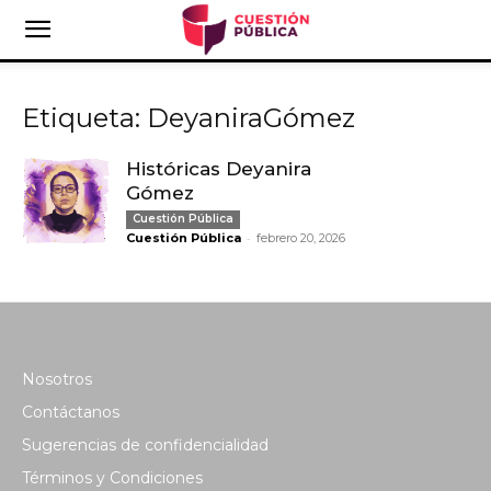
Etiqueta: DeyaniraGómez
Históricas Deyanira
Gómez
Cuestión Pública
-
Cuestión Pública
febrero 20, 2026
Nosotros
Contáctanos
Sugerencias de confidencialidad
Términos y Condiciones