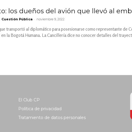
to: los dueños del avión que llevó al em
-
Cuestión Pública
noviembre 9, 2022
 que transportó al diplomático para posesionarse como representante de Co
 en la Bogotá Humana. La Cancillería dice no conocer detalles del trayect
El Club CP
Política de privacidad
Tratamiento de datos personales