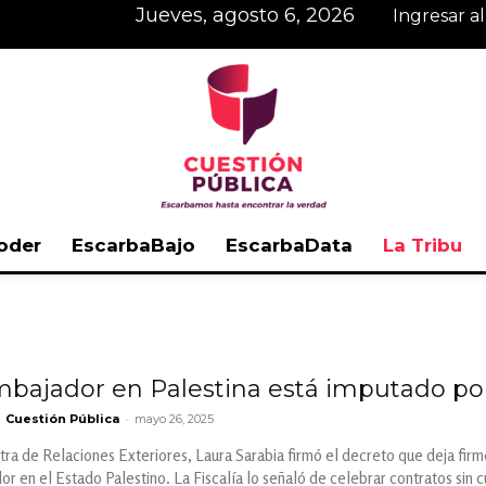
jueves, agosto 6, 2026
Ingresar a
oder
EscarbaBajo
EscarbaData
La Tribu
Cuestión
mbajador en Palestina está imputado po
-
Cuestión Pública
mayo 26, 2025
Pública
stra de Relaciones Exteriores, Laura Sarabia firmó el decreto que deja fi
r en el Estado Palestino. La Fiscalía lo señaló de celebrar contratos sin cu