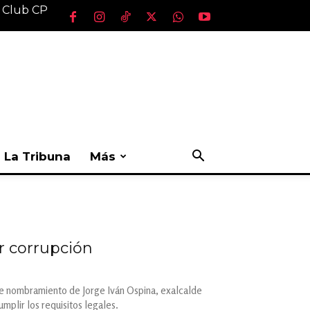
l Club CP
La Tribuna
Más
r corrupción
rme nombramiento de Jorge Iván Ospina, exalcalde
mplir los requisitos legales.