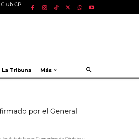
l Club CP
La Tribuna
Más
 firmado por el General
s de las Autodefensas Campesinas de Córdoba y