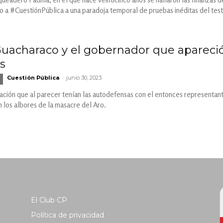
a #CuestiónPública a una paradoja temporal de pruebas inéditas del testi
 Guacharaco y el gobernador que apareci
s
-
Cuestión Pública
junio 30, 2023
ción que al parecer tenían las autodefensas con el entonces representant
n los albores de la masacre del Aro.
El Club CP
Política de privacidad