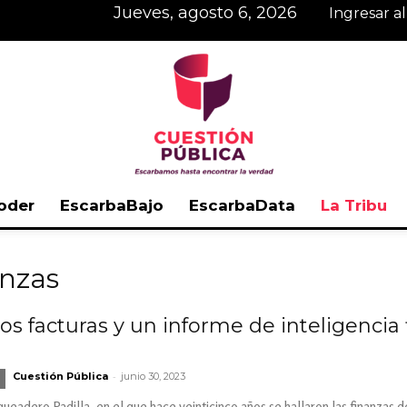
jueves, agosto 6, 2026
Ingresar a
oder
EscarbaBajo
EscarbaData
La Tribu
Cuestión
anzas
Dos facturas y un informe de inteligencia
Pública
-
Cuestión Pública
junio 30, 2023
ueadero Padilla, en el que hace veinticinco años se hallaron las finanza