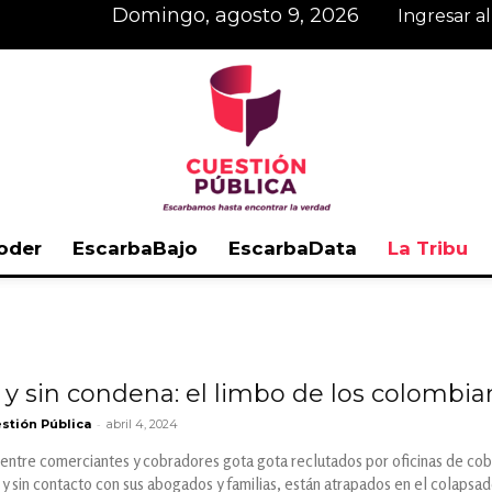
domingo, agosto 9, 2026
Ingresar a
oder
EscarbaBajo
EscarbaData
La Tribu
Cuestión
 y sin condena: el limbo de los colombiano
-
stión Pública
abril 4, 2024
Pública
entre comerciantes y cobradores gota gota reclutados por oficinas de cobr
 sin contacto con sus abogados y familias, están atrapados en el colapsad