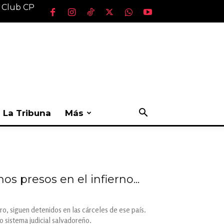
l Club CP
La Tribuna
Más
s presos en el infierno...
o, siguen detenidos en las cárceles de ese país.
o sistema judicial salvadoreño.