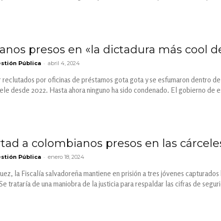
anos presos en «la dictadura más cool 
-
stión Pública
abril 4, 2024
 reclutados por oficinas de préstamos gota gota y se esfumaron dentro del
le desde 2022. Hasta ahora ninguno ha sido condenado. El gobierno de es
rtad a colombianos presos en las cárcel
-
stión Pública
enero 18, 2024
juez, la Fiscalía salvadoreña mantiene en prisión a tres jóvenes capturado
Se trataría de una maniobra de la justicia para respaldar las cifras de segu