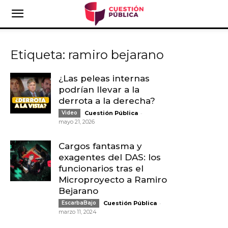
Etiqueta: ramiro bejarano
¿Las peleas internas
podrían llevar a la
derrota a la derecha?
-
Video
Cuestión Pública
mayo 21, 2026
Cargos fantasma y
exagentes del DAS: los
funcionarios tras el
Microproyecto a Ramiro
Bejarano
-
EscarbaBajo
Cuestión Pública
marzo 11, 2024