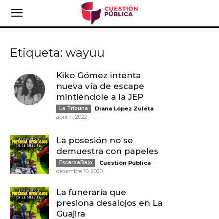
Etiqueta: wayuu
Kiko Gómez intenta
nueva vía de escape
mintiéndole a la JEP
-
La Tribuna
Diana López Zuleta
abril 11, 2022
La posesión no se
demuestra con papeles
-
EscarbaBajo
Cuestión Pública
diciembre 10, 2020
La funeraria que
presiona desalojos en La
Guajira