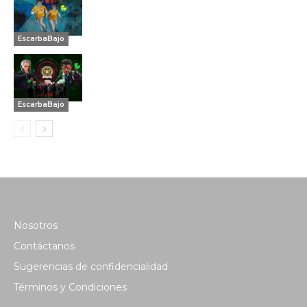
EscarbaBajo
EscarbaBajo
Nosotros
Contáctanos
Sugerencias de confidencialidad
Términos y Condiciones