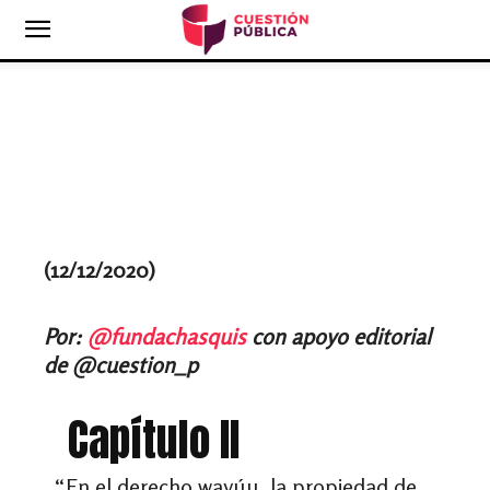
(12/12/2020)
Por:
@fundachasquis
con apoyo editorial
de @cuestion_p
Capítulo II
“En el derecho wayúu, la propiedad de