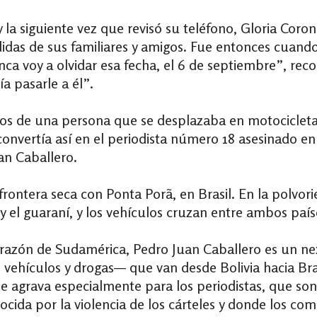
la siguiente vez que revisó su teléfono, Gloria Coronel
das de sus familiares y amigos. Fue entonces cuando
ca voy a olvidar esa fecha, el 6 de septiembre”, rec
a pasarle a él”.
os de una persona que se desplazaba en motocicleta 
nvertía así en el periodista número 18 asesinado en
uan Caballero.
ontera seca con Ponta Porã, en Brasil. En la polvori
 el guaraní, y los vehículos cruzan entre ambos paíse
orazón de Sudamérica, Pedro Juan Caballero es un nexo
s, vehículos y drogas— que van desde Bolivia hacia Bra
se agrava especialmente para los periodistas, que son
ocida por la violencia de los cárteles y donde los c