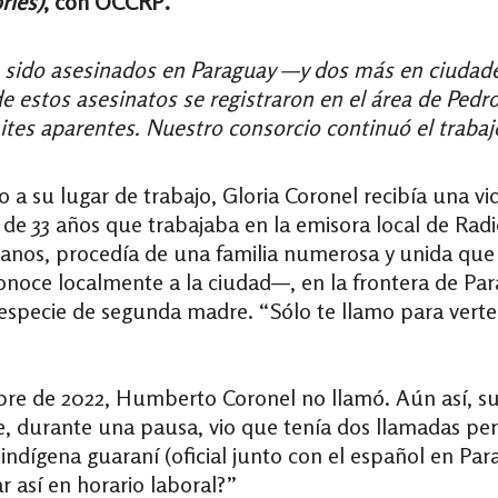
ries)
, con OCCRP.
 sido asesinados en Paraguay —y dos más en ciudade
 estos asesinatos se registraron en el área de Pedro
ites aparentes. Nuestro consorcio continuó el trabajo
a su lugar de trabajo, Gloria Coronel recibía una v
 de 33 años que trabajaba en la emisora local de Rad
nos, procedía de una familia numerosa y unida que 
noce localmente a la ciudad—, en la frontera de Pa
especie de segunda madre. “Sólo te llamo para verte”,
bre de 2022, Humberto Coronel no llamó. Aún así, s
e, durante una pausa, vio que tenía dos llamadas p
 indígena guaraní (oficial junto con el español en P
 así en horario laboral?”