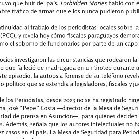
tuvo que huir del país.
Forbidden Stories
habló con él
 sobre tráfico de armas que ellos nunca pudieron publi
inuidad al trabajo de los periodistas locales sobre l
(PCC), y revela hoy cómo fiscales paraguayos demora
 como el soborno de funcionarios por parte de un ca
ocios investigaron las circunstancias que rodearon la
o que falleció de madrugada en un tiroteo durante u
ste episodio, la autopsia forense de su teléfono rev
 político que se extendía a legisladores, fiscales y ju
e los Periodistas, desde 2023 no se ha registrado nin
ma José “Pepe” Costa —director de la Mesa de Segurid
ibertad de prensa en Asunción—, para quienes deciden 
vos. Además, señala que los autores intelectuales no h
casos en el país. La Mesa de Seguridad para Period