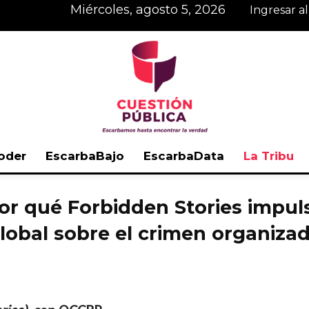
miércoles, agosto 5, 2026
Ingresar a
oder
EscarbaBajo
EscarbaData
La Tribu
Cuestión
or qué Forbidden Stories impul
lobal sobre el crimen organiza
Pública