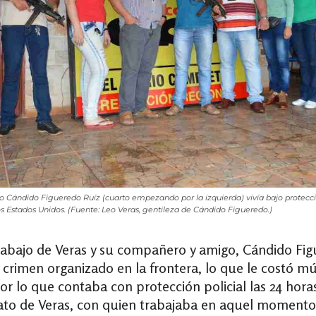
o Cándido Figueredo Ruíz (cuarto empezando por la izquierda) vivía bajo protecció
los Estados Unidos. (Fuente: Leo Veras, gentileza de Cándido Figueredo.)
rabajo de Veras y su compañero y amigo, Cándido Fig
crimen organizado en la frontera, lo que le costó múl
lo que contaba con protección policial las 24 horas
nato de Veras, con quien trabajaba en aquel momento e