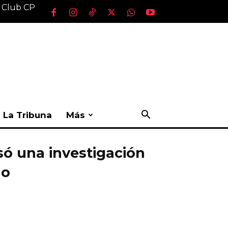
l Club CP
La Tribuna
Más
só una investigación
do