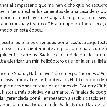
anas al empresario que me han dicho que no recuerda
e permitieron echar los cimientos de una casa de 15.0
onocida como Lagos de Caujaral. En planos tenía seis 
no con spa y teatrino. “Era un tipo bastante seco, e
conoció en esta época.
ejecutó los planos diseñados por el costoso arquitecto
ebería ser lo suficientemente amplio como para conte
uinientas carteras. Saab se cercioró de que los arqu
a aterrizar un minihelicóptero que tenía en su lista
ios de Saab. ¿Había invertido en exportaciones a Ven
 la crisis mundial de las hipotecas? ¿Había crecido d
n pie a sesiones enteras de chismes del Country Club
historia más objetiva y alarmante. A finales de 2009 
iar gerenciada por él, empezaron a recibir citaciones
. Bancolombia, Fiduciaria del Valle, Banco Daviviend