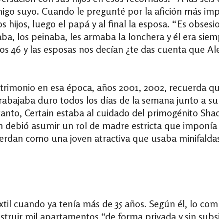
migo suyo. Cuando le pregunté por la afición más i
 hijos, luego el papá y al final la esposa. “Es obsesio
ba, los peinaba, les armaba la lonchera y él era siemp
aos 46 y las esposas nos decían ¿te das cuenta que Ale
rimonio en esa época, años 2001, 2002, recuerda que
trabajaba duro todos los días de la semana junto a 
tanto, Certain estaba al cuidado del primogénito Sha
n debió asumir un rol de madre estricta que imponía 
cuerdan como una joven atractiva que usaba minifalda
xtil cuando ya tenía más de 35 años. Según él, lo com
nstruir mil apartamentos “de forma privada y sin subs