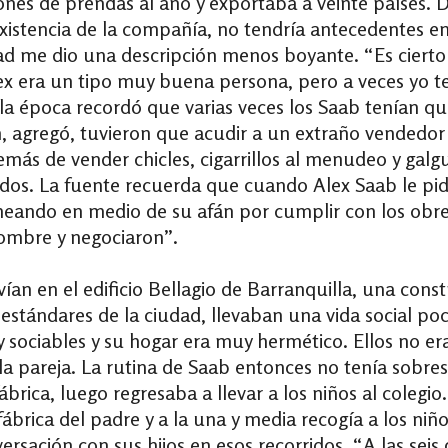
es de prendas al año y exportaba a veinte países. De
existencia de la compañía, no tendría antecedentes 
dad me dio una descripción menos boyante. “Es cier
ex era un tipo muy buena persona, pero a veces yo t
la época recordó que varias veces los Saab tenían q
n, agregó, tuvieron que acudir a un extraño vendedo
emás de vender chicles, cigarrillos al menudeo y galg
dos. La fuente recuerda que cuando Alex Saab le pidió
ando en medio de su afán por cumplir con los obre
l hombre y negociaron”.
en el edificio Bellagio de Barranquilla, una constr
os estándares de la ciudad, llevaban una vida social 
sociables y su hogar era muy hermético. Ellos no era
 pareja. La rutina de Saab entonces no tenía sobres
brica, luego regresaba a llevar a los niños al colegio
 fábrica del padre y a la una y media recogía a los 
rsación con sus hijos en esos recorridos. “A las seis 