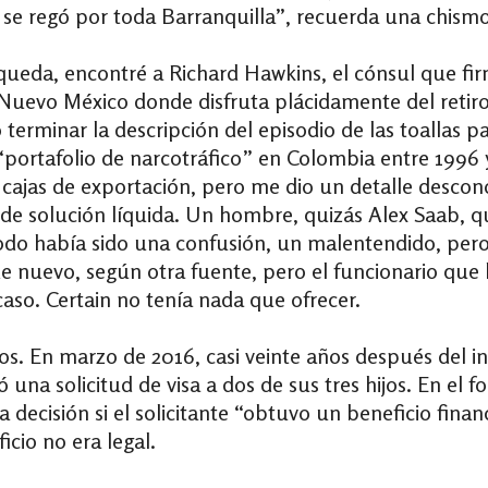
to se regó por toda Barranquilla”, recuerda una chismo
eda, encontré a Richard Hawkins, el cónsul que firmó
Nuevo México donde disfruta plácidamente del retiro.
terminar la descripción del episodio de las toallas 
“portafolio de narcotráfico” en Colombia entre 1996
 cajas de exportación, pero me dio un detalle descon
a de solución líquida. Un hombre, quizás Alex Saab, q
 todo había sido una confusión, un malentendido, per
de nuevo, según otra fuente, pero el funcionario que
caso. Certain no tenía nada que ofrecer.
s. En marzo de 2016, casi veinte años después del i
na solicitud de visa a dos de sus tres hijos. En el f
la decisión si el solicitante “obtuvo un beneficio fina
ficio no era legal.