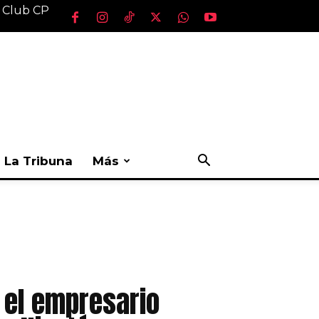
l Club CP
La Tribuna
Más
e el empresario