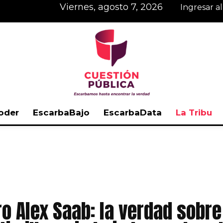
viernes, agosto 7, 2026
Ingresar a
oder
EscarbaBajo
EscarbaData
La Tribu
Cuestión
Pública
bro Alex Saab: la verdad sobr