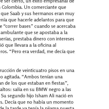
 ser cierto, un éxito empresarial de
en Colombia. Un comerciante que
to que Saab y sus hermanos eran muy
enía que hacerle adelantos para que
ue “correr bases” cuando se acercaba
r ambulante que se apostaba a la
uerías, prestaba dinero con intereses
 que llevara a la oficina al
ros. “Pero era verdad, me decía que
ucción de veinticuatro pisos en una
poco agitada. “Ambos tenían una
n de los que estaban en fiestas”,
altos: salía en su BMW negro a las
. Su segundo hijo Isham Ali nació en
niños. Decía que no había un momento
de la tarde ya tenía la pijama puesta,