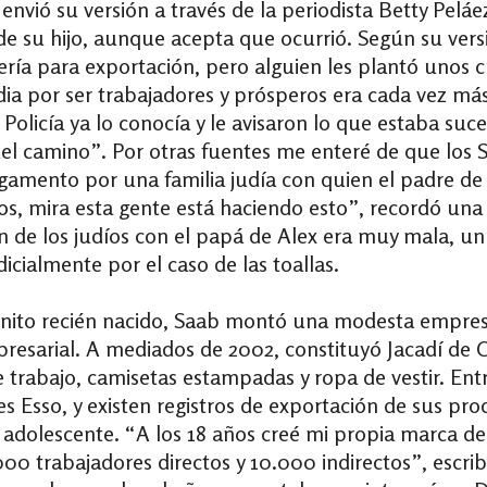
nvió su versión a través de la periodista Betty Peláe
a de su hijo, aunque acepta que ocurrió. Según su ve
ería para exportación, pero alguien les plantó unos 
idia por ser trabajadores y prósperos era cada vez má
 Policía ya lo conocía y le avisaron lo que estaba s
del camino”. Por otras fuentes me enteré de que lo
gamento por una familia judía con quien el padre de
ingos, mira esta gente está haciendo esto”, recordó 
n de los judíos con el papá de Alex era muy mala, un 
cialmente por el caso de las toallas.
génito recién nacido, Saab montó una modesta empres
resarial. A mediados de 2002, constituyó Jacadí de 
trabajo, camisetas estampadas y ropa de vestir. Entr
s Esso, y existen registros de exportación de sus pro
adolescente. “A los 18 años creé mi propia marca de 
00 trabajadores directos y 10.000 indirectos”, escrib