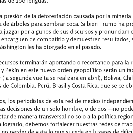
más de 200 lenguas.
 presión de la deforestación causada por la minería il
ala de árboles para sembrar coca. Si bien Trump ha 
, a juzgar por algunos de sus discursos y pronunciam
se encarguen de combatirlo y demuestren resultados, 
ashington les ha otorgado en el pasado.
cursos terminarán aportando o recortando para la reg
y Pekín en este nuevo orden geopolítico serán un fa
la segunda vuelta se realizará en abril), Bolivia, Chil
s de Colombia, Perú, Brasil y Costa Rica, que se cele
os, los periodistas de esta red de medios independie
o las decisiones de un solo hombre, o de dos —no po
ar de manera transversal no solo a la política regio
 lograrlo, debemos fortalecer nuestras redes de trab
 no perder de vista lo que suceda en lugares de difíc