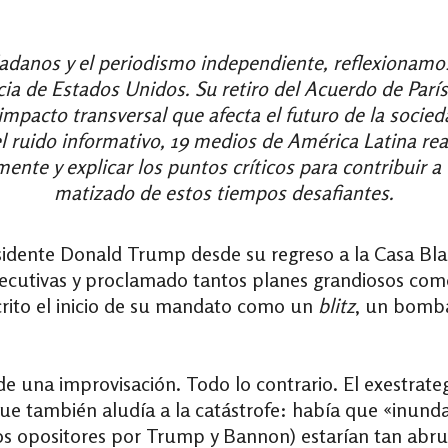
dadanos y el periodismo independiente, reflexionamos
a de Estados Unidos. Su retiro del Acuerdo de París,
mpacto transversal que afecta el futuro de la socie
el ruido informativo, 19 medios de América Latina re
mente y explicar los puntos críticos para contribuir
matizado de estos tiempos desafiantes.
presidente Donald Trump desde su regreso a la Casa Bl
jecutivas y proclamado tantos planes grandiosos com
rito el inicio de su mandato como un
blitz
, un bomb
 de una improvisación. Todo lo contrario. El exestra
ue también aludía a la catástrofe: había que «inundar
dos opositores por Trump y Bannon) estarían tan ab