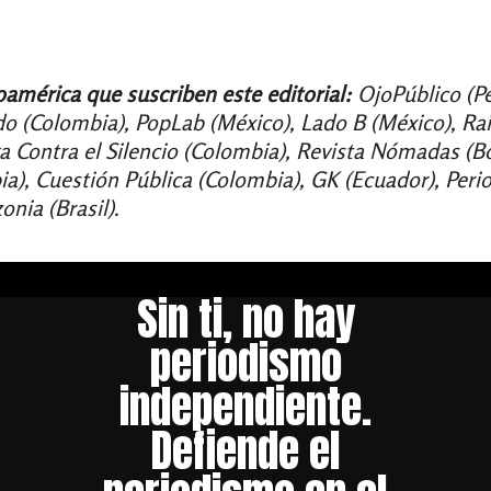
oamérica que suscriben este editorial:
OjoPúblico (Pe
 (Colombia), PopLab (México), Lado B (México), Raic
ga Contra el Silencio (Colombia), Revista Nómadas (Bo
), Cuestión Pública (Colombia), GK (Ecuador), Period
nia (Brasil).
Sin ti, no hay
periodismo
independiente.
Defiende el