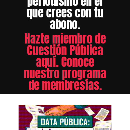
periodismo en el
que crees con tu
abono.
Hazte miembro de
Cuestión Pública
aquí. Conoce
nuestro programa
de membresías.