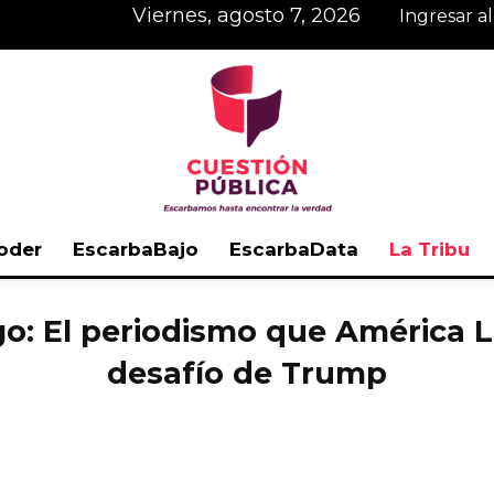
viernes, agosto 7, 2026
Ingresar a
oder
EscarbaBajo
EscarbaData
La Tribu
Cuestión
go: El periodismo que América L
desafío de Trump
Pública