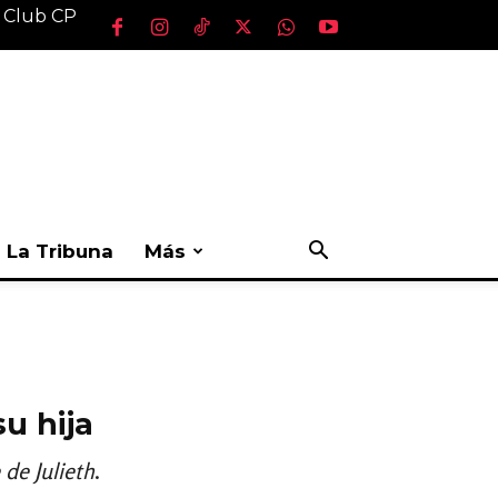
l Club CP
La Tribuna
Más
u hija
 de Julieth
.