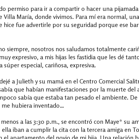
dido permiso para ir a compartir o hacer una pijamad
e Villa María, donde vivimos. Para mí era normal, una
e hice fue advertirle por su seguridad porque ese bar
 siempre, nosotros nos saludamos totalmente cariño
muy expresivo, a mis hijas les fastidia que les dé tan
súper especial, cariñosa, expresiva.
 dejé a Julieth y su mamá en el Centro Comercial Salit
 sabía que habían manifestaciones por la muerte del
mpoco sabía que estaba tan pesado el ambiente. De 
lgo me hubiera inventado…
 menos a las 3:30 p.m., se encontró con Maye* su ami
ella iban a cumplir la cita con la tercera amiga en T
n el apartamento del novio de mi hija. Una relación b