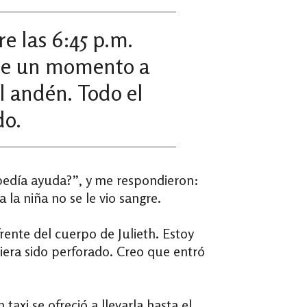
e las 6:45 p.m.
 De un momento a
l andén. Todo el
do.
pedía ayuda?”, y me respondieron:
la niña no se le vio sangre.
rente del cuerpo de Julieth. Estoy
iera sido perforado. Creo que entró
axi se ofreció a llevarla hasta el