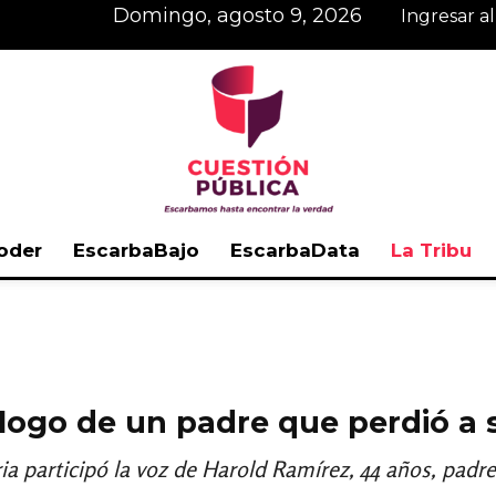
domingo, agosto 9, 2026
Ingresar a
oder
EscarbaBajo
EscarbaData
La Tribu
Cuestión
ogo de un padre que perdió a s
Pública
ia participó la voz de Harold Ramírez, 44 años, padre