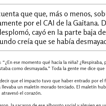
cuenta que
que, más o menos, sobr
amente por el CAI de la Gaitana.
 desplomó, cayó en la parte baja de
ndo creía que se había desmaya
: “¿En ese momento qué hacía la niña? ¿Respiraba, 
Estaba como desmayada.” Toda la gente me dice que a 
decir que el impacto tuvo que haber entrado por el f
 llevaba un maletín morado terciado. El maletín hub
le atravesó el corazón.
on, la sacaron de ese alboroto social y alguien en un t