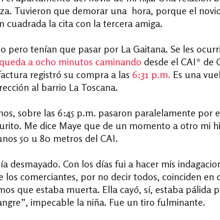
. Tuvieron que demorar una hora, porque el novio de 
n cuadrada la cita con la tercera amiga.
o pero tenían que pasar por La Gaitana. Se les ocur
e queda a ocho minutos caminando
desde el CAI* de 
factura registró su compra a las
6:31 p.m.
Es una vuel
irección al barrio La Toscana.
s, sobre las 6:45 p.m. pasaron paralelamente por el
curito. Me dice Maye que de un momento a otro mi hi
 unos 50 u 80 metros del CAI.
ía desmayado. Con los días fui a hacer mis indagaci
e los comerciantes, por no decir todos, coinciden en
amos que estaba muerta. Ella cayó, sí, estaba pálid
gre”, impecable la niña. Fue un tiro fulminante.