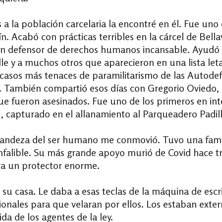
s a la población carcelaria la encontré en él. Fue uno
. Acabó con prácticas terribles en la cárcel de Bell
. Un defensor de derechos humanos incansable. Ayudó a 
lle y a muchos otros que aparecieron en una lista let
s casos más tenaces de paramilitarismo de las Autod
.
También compartió esos días con Gregorio Oviedo, e
ue fueron asesinados. Fue uno de los primeros en int
CU, capturado en el allanamiento al Parqueadero Padill
grandeza del ser humano me conmovió. Tuvo una famili
falible. Su más grande apoyo murió de Covid hace tre
Era un protector enorme.
n su casa. Le daba a esas teclas de la máquina de escr
cionales para que velaran por ellos
. Los estaban exte
ida de los agentes de la ley.