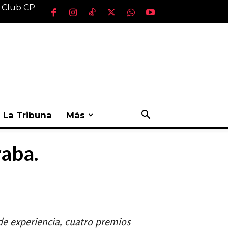
l Club CP
La Tribuna
Más
raba.
de experiencia, cuatro premios