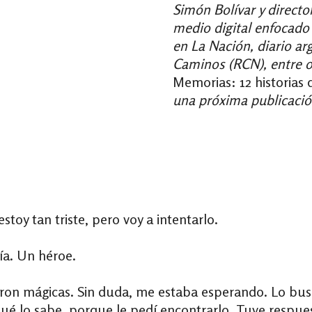
Simón Bolívar y directo
medio digital enfocado 
en La Nación, diario ar
Caminos (RCN), entre ot
Memorias: 12 historias 
una próxima publicación
toy tan triste, pero voy a intentarlo.
ía. Un héroe.
ueron mágicas. Sin duda, me estaba esperando. Lo 
qué lo sabe, porque le pedí encontrarlo. Tuve respue