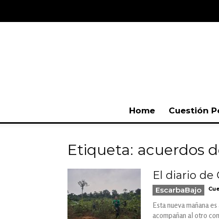
Home
Cuestión P
Etiqueta: acuerdos d
El diario de
EscarbaBajo
Cue
Esta nueva mañana es a
acompañan al otro coma