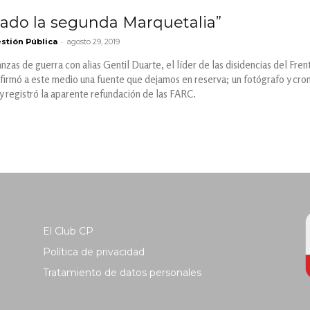
do la segunda Marquetalia”
-
stión Pública
agosto 29, 2019
zas de guerra con alias Gentil Duarte, el líder de las disidencias del Fren
firmó a este medio una fuente que dejamos en reserva; un fotógrafo y cron
 y registró la aparente refundación de las FARC.
El Club CP
Política de privacidad
Tratamiento de datos personales