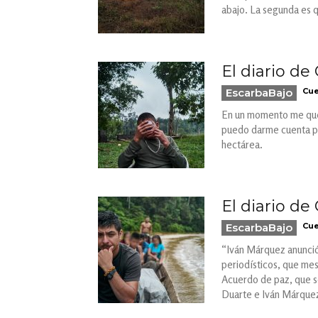
abajo. La segunda es 
El diario de
EscarbaBajo
Cue
En un momento me quedo
puedo darme cuenta po
hectárea.
El diario de
EscarbaBajo
Cue
“Iván Márquez anunció 
periodísticos, que mes
Acuerdo de paz, que se
Duarte e Iván Márquez.