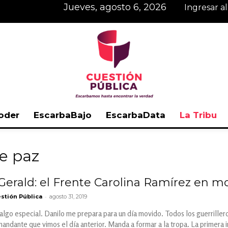
jueves, agosto 6, 2026
Ingresar a
oder
EscarbaBajo
EscarbaData
La Tribu
Cuestión
e paz
 Gerald: el Frente Carolina Ramírez en 
-
stión Pública
agosto 31, 2019
Pública
lgo especial. Danilo me prepara para un día movido. Todos los guerrillero
ndante que vimos el día anterior. Manda a formar a la tropa. La primera 