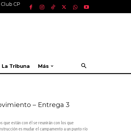
l Club CP
La Tribuna
Más
movimiento – Entrega 3
s que están con él se reunirán con los que
instrucción es mudar el campamento a un punto río