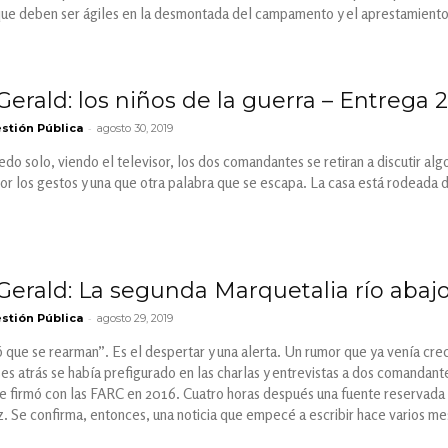
que deben ser ágiles en la desmontada del campamento y el aprestamiento
 Gerald: los niños de la guerra – Entrega 2
-
stión Pública
agosto 30, 2019
 solo, viendo el televisor, los dos comandantes se retiran a discutir algo 
r los gestos y una que otra palabra que se escapa. La casa está rodeada 
 Gerald: La segunda Marquetalia río abajo
-
stión Pública
agosto 29, 2019
que se rearman”. Es el despertar y una alerta. Un rumor que ya venía creci
es atrás se había prefigurado en las charlas y entrevistas a dos comanda
 firmó con las FARC en 2016. Cuatro horas después una fuente reservada co
 Se confirma, entonces, una noticia que empecé a escribir hace varios me