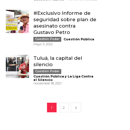
#Exclusivo Informe de
seguridad sobre plan de
asesinato contra
Gustavo Petro
-
Cuestión Poder
Cuestión Pública
mayo 3, 2022
Tuluá, la capital del
silencio
Cuestión Poder
Cuestión Pública y La Liga Contra
-
el Silencio
noviembre 18, 2021
1
2