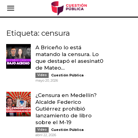
Etiqueta: censura
A Briceño lo está
matando la censura. Lo
que destapó el asesinat0
de Mateo...
-
Video
Cuestión Pública
mayo 20, 2026
¿Censura en Medellín?
Alcalde Federico
Gutiérrez prohibió
lanzamiento de libro
sobre el M-19
-
Video
Cuestión Pública
abril 22, 2026