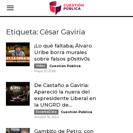
Etiqueta: César Gaviria
¡Lo qué faltaba¡ Álvaro
Uribe borra murales
sobre falsos p0sitiv0s
-
Video
Cuestión Pública
mayo 20, 2026
De Castaño a Gaviria:
Apareció la nuera del
expresidente Liberal en
la UNGRD de...
-
EscarbaData
Cuestión Pública
octubre 16, 2024
Gambito de Petro: con