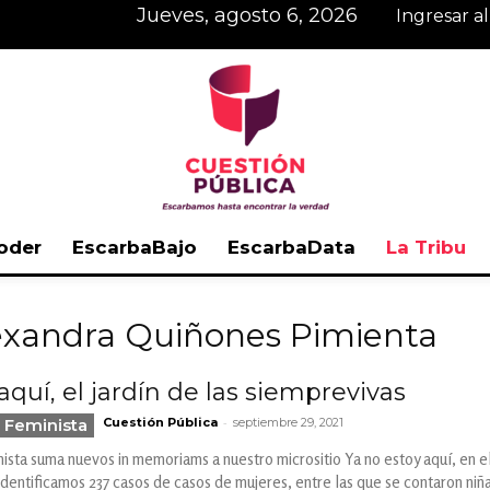
jueves, agosto 6, 2026
Ingresar a
oder
EscarbaBajo
EscarbaData
La Tribu
Cuestión
lexandra Quiñones Pimienta
aquí, el jardín de las siemprevivas
-
 Feminista
Cuestión Pública
septiembre 29, 2021
Pública
ista suma nuevos in memoriams a nuestro micrositio Ya no estoy aquí, en e
 identificamos 237 casos de casos de mujeres, entre las que se contaron niñ