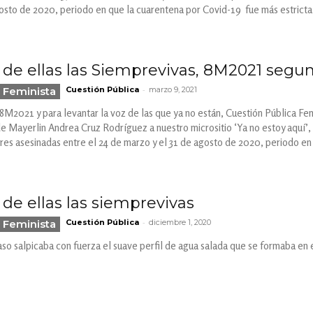
osto de 2020, periodo en que la cuarentena por Covid-19 fue más estricta
 de ellas las Siemprevivas, 8M2021 segu
-
 Feminista
Cuestión Pública
marzo 9, 2021
2021 y para levantar la voz de las que ya no están, Cuestión Pública Femi
e Mayerlin Andrea Cruz Rodríguez a nuestro micrositio ‘Ya no estoy aquí’,
jeres asesinadas entre el 24 de marzo y el 31 de agosto de 2020, periodo en
de ellas las siemprevivas
-
 Feminista
Cuestión Pública
diciembre 1, 2020
 salpicaba con fuerza el suave perfil de agua salada que se formaba en e