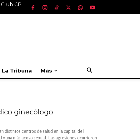
l Club CP
La Tribuna
Más
dico ginecólogo
 distintos centros de salud en la capital del
l y una más acoso sexual. Las agresiones ocurrieron