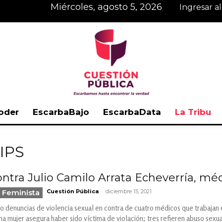
miércoles, agosto 5, 2026
Ingresar a
oder
EscarbaBajo
EscarbaData
La Tribu
Cuestión
 IPS
ntra Julio Camilo Arrata Echeverría, mé
-
 Feminista
Cuestión Pública
diciembre 15, 2021
Pública
co denuncias de violencia sexual en contra de cuatro médicos que trabajan en
 mujer asegura haber sido víctima de violación; tres refieren abuso sexua