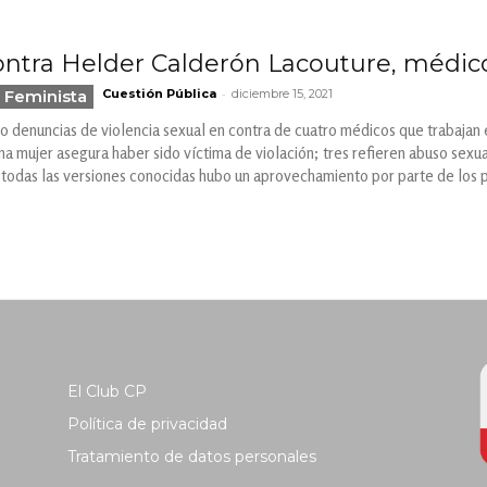
ntra Helder Calderón Lacouture, médic
-
 Feminista
Cuestión Pública
diciembre 15, 2021
co denuncias de violencia sexual en contra de cuatro médicos que trabajan en
 mujer asegura haber sido víctima de violación; tres refieren abuso sexua
 todas las versiones conocidas hubo un aprovechamiento por parte de los 
El Club CP
Política de privacidad
Tratamiento de datos personales