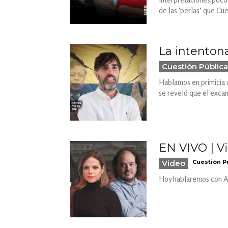
de las ‘perlas’ que Cu
La intentona
Cuestión Pública
Hablamos en primicia 
se reveló que el exca
EN VIVO | Vi
Video
Cuestión P
Hoy hablaremos con Ana