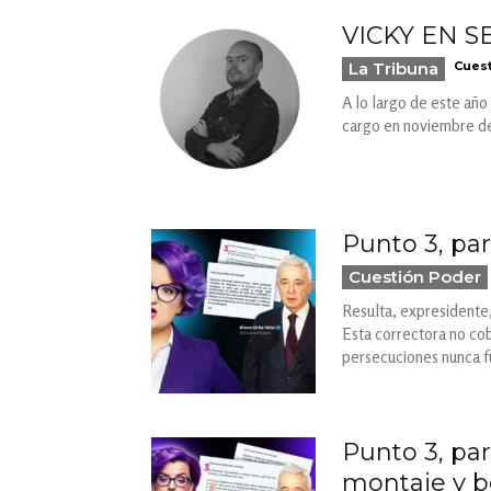
VICKY EN 
La Tribuna
Cuest
A lo largo de este año
cargo en noviembre de 
Punto 3, pa
Cuestión Poder
Resulta, expresidente,
Esta correctora no cob
persecuciones nunca 
Punto 3, par
montaje y be