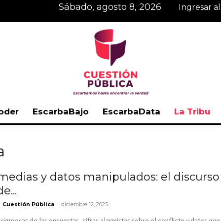
sábado, agosto 8, 2026
Ingresar a
oder
EscarbaBajo
EscarbaData
La Tribu
Cuestión
a
edias y datos manipulados: el discurso 
e...
Pública
-
Cuestión Pública
diciembre 12, 2025
rigurosas de las encuestas, cifras alarmistas sobre el conflicto y datos 