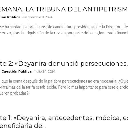
SEMANA, LA TRIBUNA DEL ANTIPETRIS
-
ión Pública
septiembre 9, 2024
 se ha hablado sobre la posible candidatura presidencial de la Directora 
2020, tras la adquisición de la revista por parte del conglomerado financier
rte 2: «Deyanira denunció persecuciones
-
Cuestión Pública
julio 24, 2024
 que la coma después de la palabra persecuciones no era necesaria. ¿Quier
rará más de la tarifa establecida. Pero lo más importante para este ejerc
fueron probadas?
te 1: «Deyanira, antecedentes, médica, e
neficiaria de...