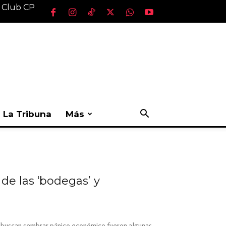
l Club CP
La Tribuna
Más
de las ‘bodegas’ y
que buscan sembrar pánico económico fueron algunas