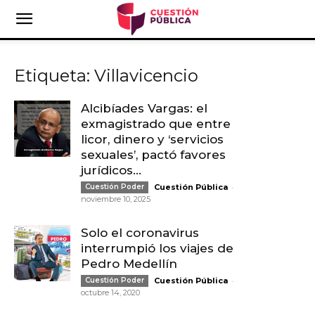
Etiqueta: Villavicencio
Alcibíades Vargas: el
exmagistrado que entre
licor, dinero y ‘servicios
sexuales’, pactó favores
jurídicos...
-
Cuestión Poder
Cuestión Pública
noviembre 10, 2025
Solo el coronavirus
interrumpió los viajes de
Pedro Medellín
-
Cuestión Poder
Cuestión Pública
octubre 14, 2020