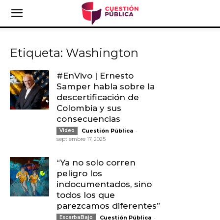
Etiqueta: Washington
#EnVivo | Ernesto
Samper habla sobre la
descertificación de
Colombia y sus
consecuencias
-
Video
Cuestión Pública
septiembre 17, 2025
“Ya no solo corren
peligro los
indocumentados, sino
todos los que
parezcamos diferentes”
-
EscarbaBajo
Cuestión Pública