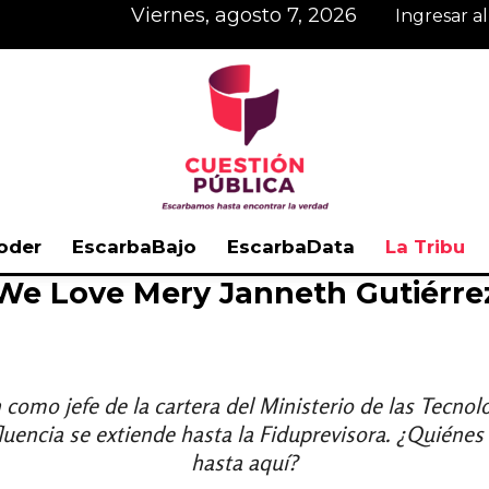
viernes, agosto 7, 2026
Ingresar a
oder
EscarbaBajo
EscarbaData
La Tribu
We Love Mery Janneth Gutiérre
Cuestión
como jefe de la cartera del Ministerio de las Tecnolo
fluencia se extiende hasta la Fiduprevisora. ¿Quiénes
Pública
hasta aquí?