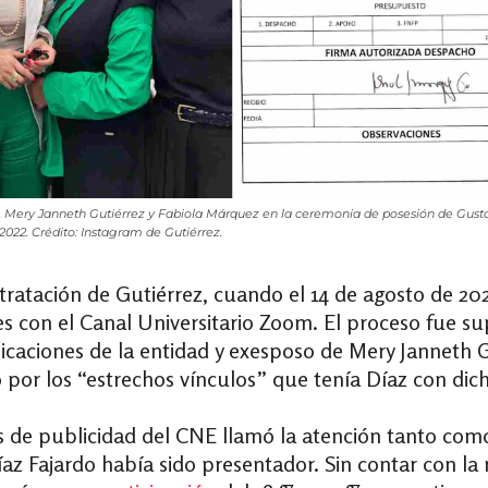
a, Mery Janneth Gutiérrez y Fabiola Márquez en la ceremonia de posesión de Gusta
2022. Crédito: Instagram de Gutiérrez.
ratación de Gutiérrez, cuando el 14 de agosto de 20
nes con el Canal Universitario Zoom. El proceso fue s
icaciones de la entidad y exesposo de Mery Janneth G
or los “estrechos vínculos” que tenía Díaz con dich
s de publicidad del CNE llamó la atención tanto como
íaz Fajardo había sido presentador.
Sin contar con la 