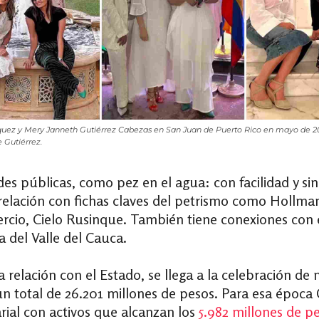
uez y Mery Janneth Gutiérrez Cabezas en San Juan de Puerto Rico en mayo de 202
 Gutiérrez.
es públicas, como pez en el agua: con facilidad y si
relación con fichas claves del petrismo como Hollman 
cio, Cielo Rusinque. También tiene conexiones con el
 del Valle del Cauca.
ta relación con el Estado, se llega a la celebración d
n total de 26.201 millones de pesos
. Para esa época 
ial con activos que alcanzan los
5.982 millones de p