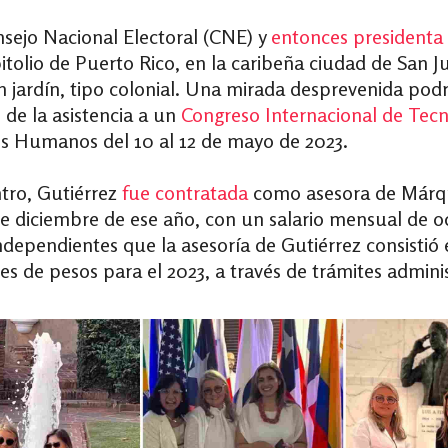
sejo Nacional Electoral (CNE) y
entonces presidenta
tolio de Puerto Rico, en la caribeña ciudad de San J
 jardín, tipo colonial.
Una mirada desprevenida podría
 de la asistencia a un
Congreso Internacional de Tecn
os Humanos del 10 al 12 de mayo de 2023.
tro, Gutiérrez
fue contratada
como asesora de Márqu
31 de diciembre de ese año, con un salario mensual de
dependientes que la asesoría de Gutiérrez consistió 
es de pesos para el 2023, a través de trámites admini