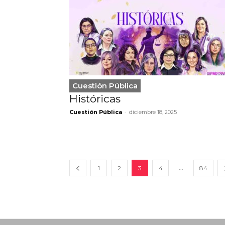
Cuestión Pública
Históricas
-
Cuestión Pública
diciembre 18, 2025
...
1
2
3
4
84