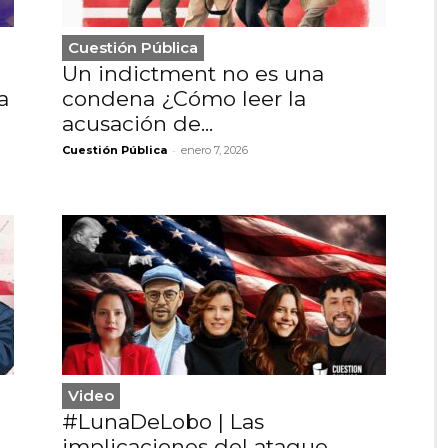
Cuestión Pública
Un indictment no es una
a
condena ¿Cómo leer la
acusación de...
-
Cuestión Pública
enero 7, 2026
Video
#LunaDeLobo | Las
implicaciones del ataque