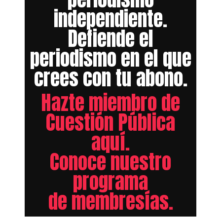
independiente.
Defiende el
periodismo en el que
crees con tu abono.
Hazte miembro de
Cuestión Pública
aquí.
Conoce nuestro
programa
de membresías.