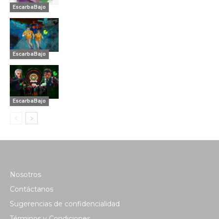
EscarbaBajo
EscarbaBajo
EscarbaBajo
Nosotros
Contáctanos
Sugerencias de confidencialidad
Términos y Condiciones