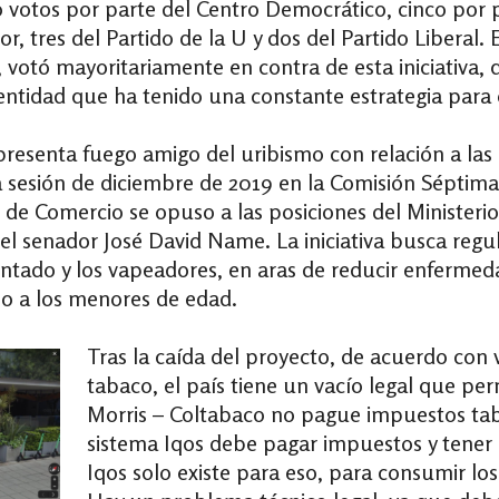
o votos por parte del Centro Democrático, cinco por 
r, tres del Partido de la U y dos del Partido Liberal.
, votó mayoritariamente en contra de esta iniciativa,
entidad que ha tenido una constante estrategia para 
presenta fuego amigo del uribismo con relación a las
a sesión de diciembre de 2019 en la Comisión Séptim
o de Comercio se opuso a las posiciones del Ministeri
el senador José David Name. La iniciativa busca regular
ntado y los vapeadores, en aras de reducir enfermed
o a los menores de edad.
Tras la caída del proyecto, de acuerdo con 
tabaco, el país tiene un vacío legal que per
Morris – Coltabaco no pague impuestos tab
sistema Iqos debe pagar impuestos y tener a
Iqos solo existe para eso, para consumir lo