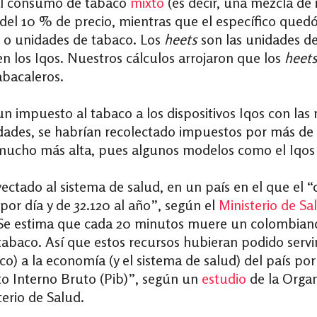
al consumo de tabaco
mixto
(es decir, una mezcla d
 del 10 % de precio, mientras que el específico qued
los o unidades de tabaco. Los
heets
son las unidades d
en los Iqos. Nuestros cálculos arrojaron que los
heet
abacaleros.
un impuesto al tabaco a los dispositivos Iqos con las
dades, se habrían recolectado impuestos por más de 
 mucho más alta, pues algunos modelos como el Iqos
ectado al sistema de salud, en un país en el que el 
por día y de 32.120 al año”, según el
Ministerio de Sa
 Se estima que cada 20 minutos muere un colombia
abaco. Así que estos recursos hubieran podido servir
) a la economía (y el sistema de salud) del país por 
to Interno Bruto (Pib)”, según un
estudio
de la Organ
terio de Salud.