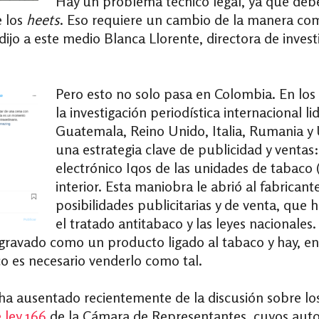
Hay un problema técnico legal, ya que deb
e los
heets
. Eso requiere un cambio de la manera co
dijo a este medio Blanca Llorente, directora de inves
Pero esto no solo pasa en Colombia. En lo
la investigación periodística internacional l
Guatemala, Reino Unido, Italia, Rumania y U
una estrategia clave de publicidad y ventas:
electrónico Iqos de las unidades de tabaco 
interior. Esta maniobra le abrió al fabrican
posibilidades publicitarias y de venta, que
el tratado antitabaco y las leyes nacionales
s gravado como un producto ligado al tabaco y hay, e
o es necesario venderlo como tal.
 ha ausentado recientemente de la discusión sobre lo
 ley 166
de la Cámara de Representantes, cuyos autor