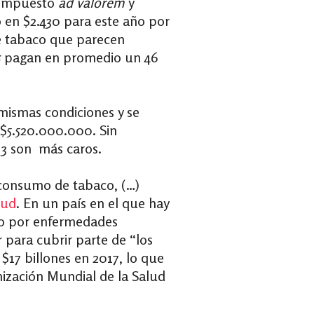
e impuesto
ad valorem
y
ó en $2.430 para este año por
e tabaco que parecen
s
pagan en promedio un 46
 mismas condiciones y se
$5.520.000.000. Sin
 3 son más caros.
“consumo de tabaco, (…)
lud
. En un país en el que hay
no por enfermedades
 para cubrir parte de “los
$17 billones en 2017, lo que
ización Mundial de la Salud