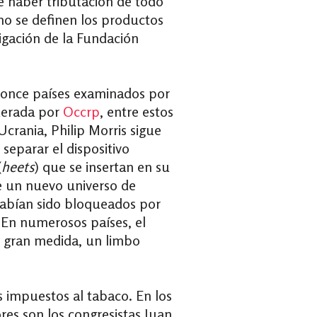
e haber tributación de todo
mo se definen los productos
tigación de la Fundación
s once países examinados por
iderada por
Occrp
, entre estos
crania, Philip Morris sigue
 separar el dispositivo
(
heets
) que se insertan en su
te un nuevo universo de
 habían sido bloqueados por
. En numerosos países, el
n gran medida, un limbo
s impuestos al tabaco. En los
es son los congresistas Juan