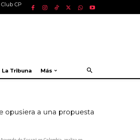
l Club CP
La Tribuna
Más
e opusiera a una propuesta
l Acuerdo de Escazú en Colombia, analiza en