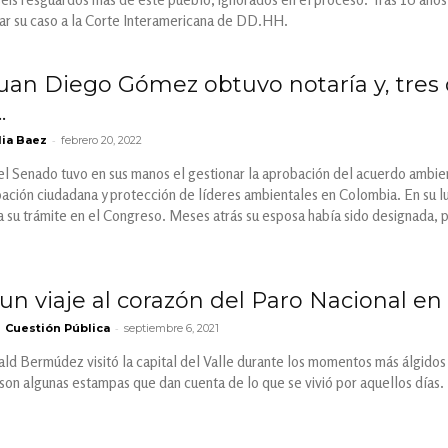
lar su caso a la Corte Interamericana de DD.HH.
uan Diego Gómez obtuvo notaría y, tres 
.
-
ia Baez
febrero 20, 2022
el Senado tuvo en sus manos el gestionar la aprobación del acuerdo ambien
ipación ciudadana y protección de líderes ambientales en Colombia. En su 
ra su trámite en el Congreso. Meses atrás su esposa había sido designada, 
un viaje al corazón del Paro Nacional en 
-
Cuestión Pública
septiembre 6, 2021
ld Bermúdez visitó la capital del Valle durante los momentos más álgidos 
on algunas estampas que dan cuenta de lo que se vivió por aquellos días.