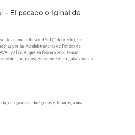
 – El pecado original de
oyectos como la Ruta del Sol (Odebrecht), los
n hechas por las Administradoras de Fondos de
 AVAL y el GEA, que en febrero 2021 tenían
 prohibida, pero posteriormente desregularizada en
icía, con gases lacrimógenos y disparos, a una