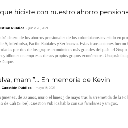
que hiciste con nuestro ahorro pensional
-
stión Pública
junio 28, 2021
tró dinero de los ahorros pensionales de los colombianos invertido en pr
le A, Interbolsa, Pacific Rubiales y Serfinanza. Estas transacciones fuero
roladas por dos de los grupos económicos más grandes del país, el Grupo
11.5 billones en empresas de sus propios grupos económicos. Una práctica
y Duque.
elva, mami”… En memoria de Kevin
-
Cuestión Pública
mayo 18, 2021
Jiménez, de 22 años, murió el lunes 3 de mayo tras la arremetida de la Pol
0 de Cali (Siloé). Cuestión Pública habló con sus familiares y amigos.