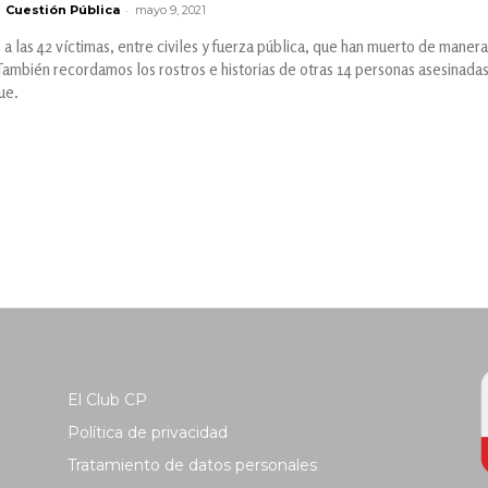
-
Cuestión Pública
mayo 9, 2021
las 42 víctimas, entre civiles y fuerza pública, que han muerto de manera 
mbién recordamos los rostros e historias de otras 14 personas asesinadas
ue.
El Club CP
Política de privacidad
Tratamiento de datos personales