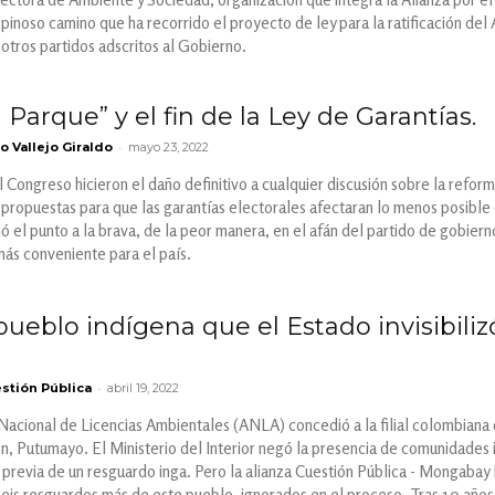
espinoso camino que ha recorrido el proyecto de ley para la ratificación de
otros partidos adscritos al Gobierno.
 Parque” y el fin de la Ley de Garantías.
-
o Vallejo Giraldo
mayo 23, 2022
 Congreso hicieron el daño definitivo a cualquier discusión sobre la refor
 y propuestas para que las garantías electorales afectaran lo menos posible
jó el punto a la brava, de la peor manera, en el afán del partido de gobiern
más conveniente para el país.
 pueblo indígena que el Estado invisibiliz
-
stión Pública
abril 19, 2022
Nacional de Licencias Ambientales (ANLA) concedió a la filial colombiana 
n, Putumayo. El Ministerio del Interior negó la presencia de comunidades
previa de un resguardo inga. Pero la alianza Cuestión Pública - Mongabay 
eis resguardos más de este pueblo, ignorados en el proceso. Tras 10 años d