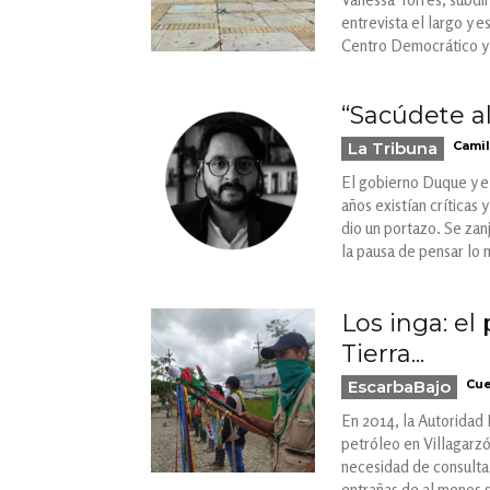
entrevista el largo y 
Centro Democrático y 
“Sacúdete al
La Tribuna
Camil
El gobierno Duque y el
años existían críticas
dio un portazo. Se zan
la pausa de pensar lo 
Los inga: el
Tierra...
EscarbaBajo
Cue
En 2014, la Autoridad 
petróleo en Villagarzó
necesidad de consulta 
entrañas de al menos s