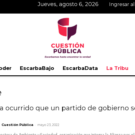
jueves, agosto 6, 2026
Ingresar a
oder
EscarbaBajo
EscarbaData
La Tribu
Cuestión
e
a ocurrido que un partido de gobierno s
Pública
-
Cuestión Pública
mayo 23, 2022
rectora de Ambiente y Sociedad, organización que integra la Alianza por e