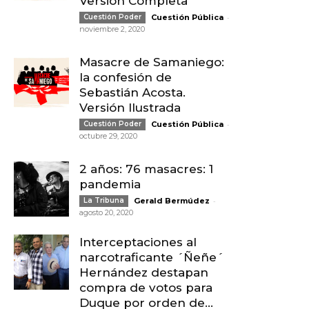
Versión Completa
-
Cuestión Poder
Cuestión Pública
noviembre 2, 2020
Masacre de Samaniego:
la confesión de
Sebastián Acosta.
Versión Ilustrada
-
Cuestión Poder
Cuestión Pública
octubre 29, 2020
2 años: 76 masacres: 1
pandemia
-
La Tribuna
Gerald Bermúdez
agosto 20, 2020
Interceptaciones al
narcotraficante ´Ñeñe´
Hernández destapan
compra de votos para
Duque por orden de...