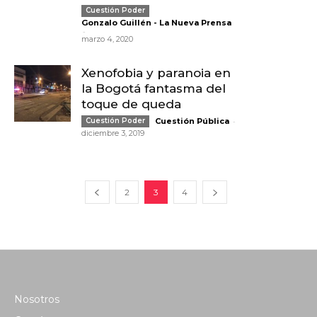
Cuestión Poder
Gonzalo Guillén - La Nueva Prensa
-
marzo 4, 2020
Xenofobia y paranoia en
la Bogotá fantasma del
toque de queda
-
Cuestión Poder
Cuestión Pública
diciembre 3, 2019
2
3
4
Nosotros