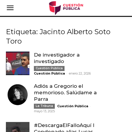
Etiqueta: Jacinto Alberto Soto
Toro
De investigador a
investigado
Cuestión Pública
-
Cuestión Pública
enero 22, 2026
Adiós a Gregorio el
memorioso. Salúdame a
Parra
-
La Tribuna
Cuestión Pública
mayo 13, 2025
#DescargaElFalloAquí I
Condenado alias Lucas