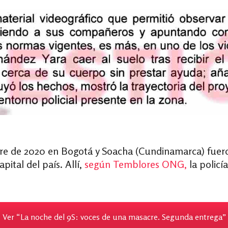
bre de 2020 en Bogotá y Soacha (Cundinamarca) fueron
pital del país. Allí,
según Temblores ONG,
la policí
Ver “La noche del 9S: voces de una masacre. Segunda entrega”