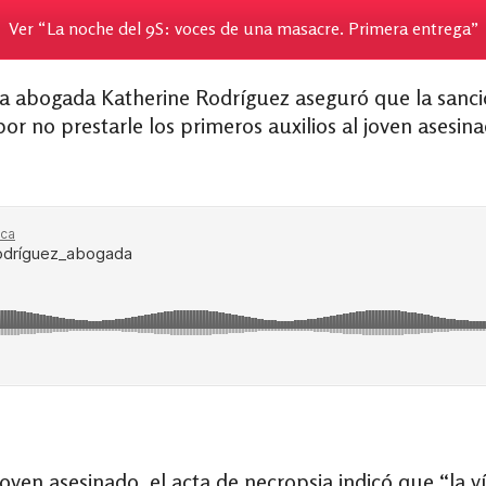
Ver “La noche del 9S: voces de una masacre. Primera entrega”
 la abogada Katherine Rodríguez aseguró que la sanció
 por no prestarle los primeros auxilios al joven asesin
 joven asesinado, el acta de necropsia indicó que “la 