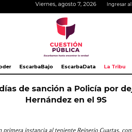
viernes, agosto 7, 2026
Ingresar a
oder
EscarbaBajo
EscarbaData
La Tribu
Cuestión
as de sanción a Policía por dej
Hernández en el 9S
Pública
 primera instancia al teniente Reinerio Cuartas, co