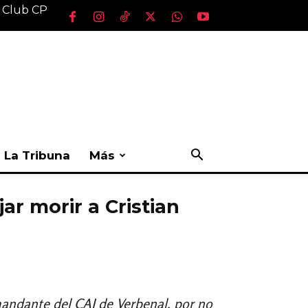
l Club CP
La Tribuna
Más
ar morir a Cristian
mandante del CAI de Verbenal, por no