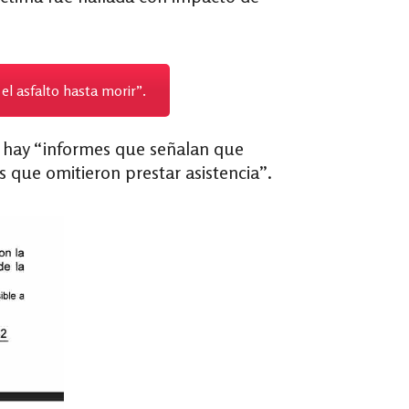
”
el asfalto hasta morir”.
e hay “informes que señalan que
s que omitieron prestar asistencia”.