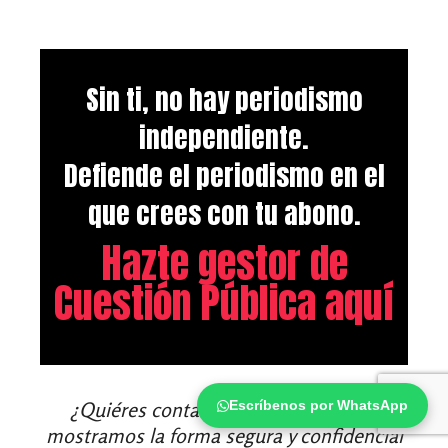
Sin ti, no hay periodismo
independiente.
Defiende el periodismo en el
que crees con tu abono.
Hazte gestor de
Cuestión Pública aquí
¿Quiéres contarnos una historia? Te
Escríbenos por WhatsApp
mostramos la forma segura y confidencial