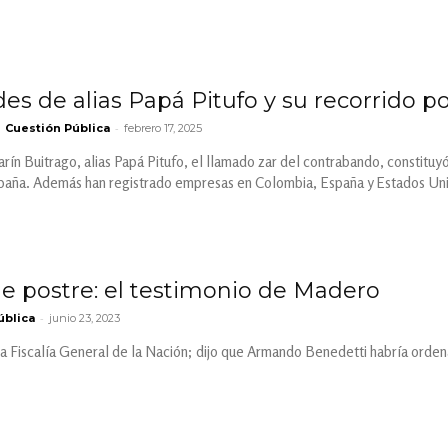
es de alias Papá Pitufo y su recorrido p
-
Cuestión Pública
febrero 17, 2025
rín Buitrago, alias Papá Pitufo, el llamado zar del contrabando, constitu
paña. Además han registrado empresas en Colombia, España y Estados Un
de postre: el testimonio de Madero
-
ública
junio 23, 2023
la Fiscalía General de la Nación; dijo que Armando Benedetti habría orde