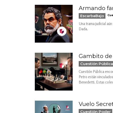
Armando fan
EscarbaBajo
Cue
Una trama judicial aún
Dada.
Gambito de P
Cuestión Pública
Cuestión Pública enco
Petro están vinculados
Benedetti. Estas colec
Vuelo Secre
Cuestión Poder