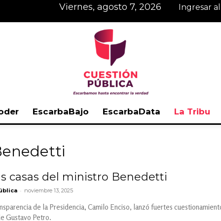
viernes, agosto 7, 2026
Ingresar a
oder
EscarbaBajo
EscarbaData
La Tribu
Cuestión
Benedetti
s casas del ministro Benedetti
-
ública
noviembre 13, 2025
Pública
nsparencia de la Presidencia, Camilo Enciso, lanzó fuertes cuestionamiento
de Gustavo Petro.