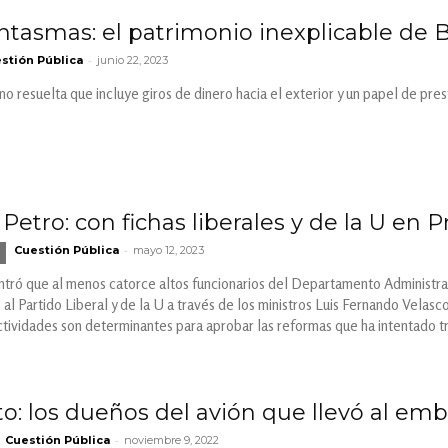
tasmas: el patrimonio inexplicable de 
-
stión Pública
junio 22, 2023
 no resuelta que incluye giros de dinero hacia el exterior y un papel de pr
etro: con fichas liberales y de la U en P
-
Cuestión Pública
mayo 12, 2023
ntró que al menos catorce altos funcionarios del Departamento Administra
 al Partido Liberal y de la U a través de los ministros Luis Fernando Vela
tividades son determinantes para aprobar las reformas que ha intentado tr
to: los dueños del avión que llevó al em
-
Cuestión Pública
noviembre 9, 2022