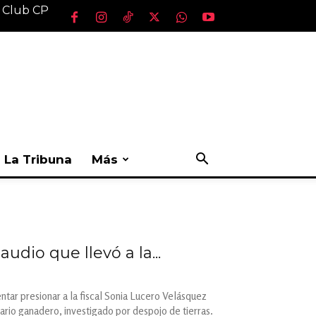
l Club CP
La Tribuna
Más
udio que llevó a la...
entar presionar a la fiscal Sonia Lucero Velásquez
rio ganadero, investigado por despojo de tierras.