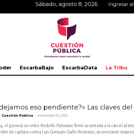
sábado, agosto 8, 2026
Ingresar a
oder
EscarbaBajo
EscarbaData
La Tribu
Cuestión
 dejamos eso pendiente?» Las claves del a
-
Cuestión Pública
noviembre 25, 2025
Pública
4, el general en retiro Rodolfo Palomino firmó su entrada a la cárcel al int
orden de captura contra Luis Gonzalo Gallo Restrepo, un prestante empresa