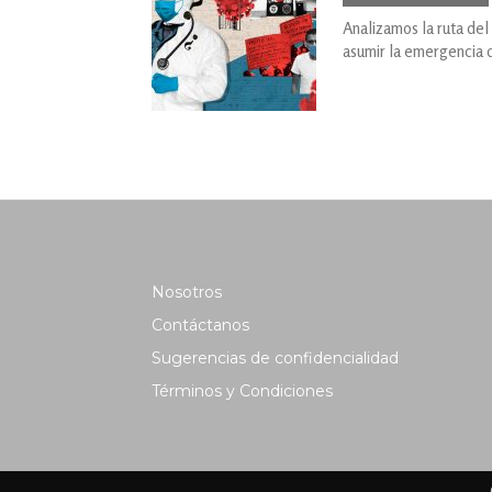
Analizamos la ruta del
asumir la emergencia 
Nosotros
Contáctanos
Sugerencias de confidencialidad
Términos y Condiciones