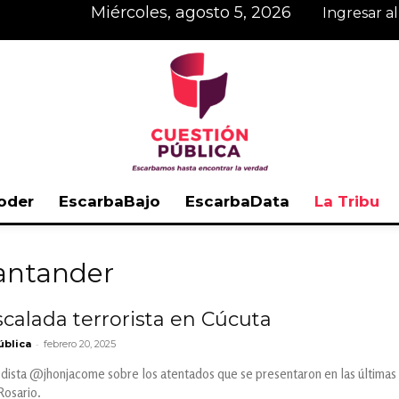
miércoles, agosto 5, 2026
Ingresar a
oder
EscarbaBajo
EscarbaData
La Tribu
Cuestión
Santander
calada terrorista en Cúcuta
-
ública
febrero 20, 2025
Pública
ista @jhonjacome sobre los atentados que se presentaron en las últimas h
Rosario.