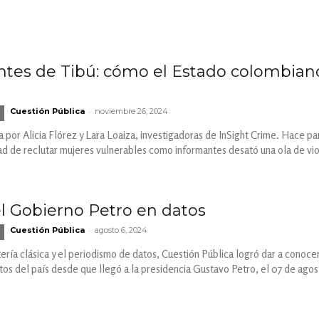
ntes de Tibú: cómo el Estado colombian
-
Cuestión Pública
noviembre 26, 2024
ita por Alicia Flórez y Lara Loaiza, investigadoras de InSight Crime. Hace p
dad de reclutar mujeres vulnerables como informantes desató una ola de vi
l Gobierno Petro en datos
-
Cuestión Pública
agosto 6, 2024
ería clásica y el periodismo de datos, Cuestión Pública logró dar a conocer
os del país desde que llegó a la presidencia Gustavo Petro, el 07 de ago