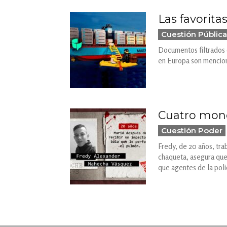
Las favorita
Cuestión Pública
Documentos filtrados d
en Europa son menciona
Cuatro monó
Cuestión Poder
Fredy, de 20 años, tr
chaqueta, asegura que 
que agentes de la polic